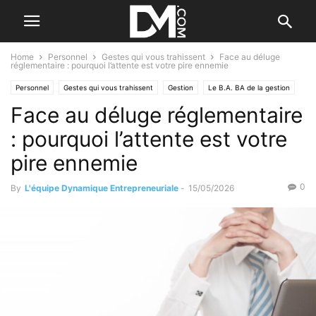
Home
Personnel
Gestes qui vous trahissent
Face au déluge
réglementaire : pourquoi l’attente est votre pire ennemie
Personnel
Gestes qui vous trahissent
Gestion
Le B.A. BA de la gestion
Face au déluge réglementaire
Les fautes de gestion
Business
Valorisation d'entreprise
: pourquoi l’attente est votre
pire ennemie
0
By
L'équipe Dynamique Entrepreneuriale
-
15/05/2026