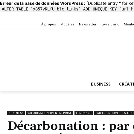
Erreur de la base de données WordPress :
[Duplicate entry '' for ke
ALTER TABLE `x857vRLfU_blc_links` ADD UNIQUE KEY `url_h
À propos
Modèles
Newsletter
Livre Blanc
Menti
BUSINESS
CRÉAT
BUSINESS
VALORISATION D'ENTREPRISE
TENDANCE
PAR LES NOUVELLES TEN
Décarbonation : pa