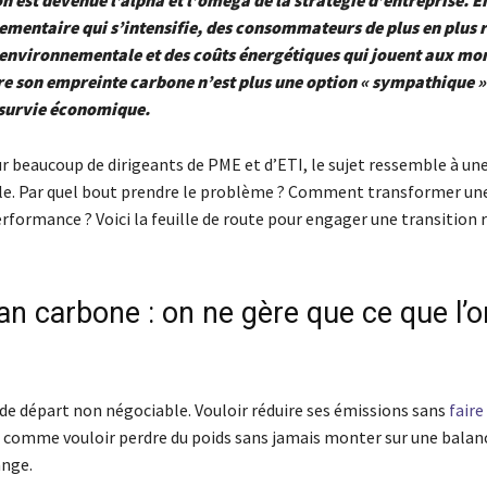
 est devenue l’alpha et l’oméga de la stratégie d’entreprise. En
ementaire qui s’intensifie, des consommateurs de plus en plus
e environnementale et des coûts énergétiques qui jouent aux m
re son empreinte carbone n’est plus une option « sympathique » 
 survie économique.
r beaucoup de dirigeants de PME et d’ETI, le sujet ressemble à 
le. Par quel bout prendre le problème ? Comment transformer un
erformance ? Voici la feuille de route pour engager une transition r
lan carbone : on ne gère que ce que l’o
 de départ non négociable. Vouloir réduire ses émissions sans
faire
st comme vouloir perdre du poids sans jamais monter sur une balanc
ange.