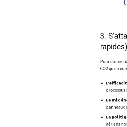
3. S’att
rapides
Pour donner d
CO2 qu’en euro
L’efficaci
processus 
Le mix én
panneaux 
La politiq
aériens non