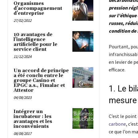
décarbonation
Organismes
pression régl
d’accompagnement
d’entreprise
sur l’éthiqu
27/02/2012
russes, rédui
condition de
10 avantages de
l’intelligence
artificielle pour le
Pourtant, pou
service client
infranchissab
11/12/2024
en levier de p
efficace.
Un accord de principe
a été conclu entre le
groupe Casino et
EPGC a.s., Fimalac et
1. Le bi
Attestor
04/08/2023
mesure
Intégrer un
C’est le point
incubateur : les
avantages et les
carbone
, c’e
inconvénients
ce que l’on m
08/08/2017