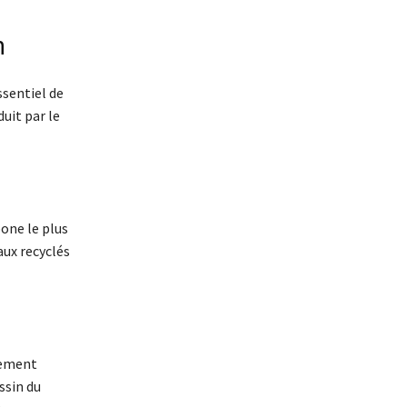
n
ssentiel de
duit par le
bone le plus
aux recyclés
llement
ssin du