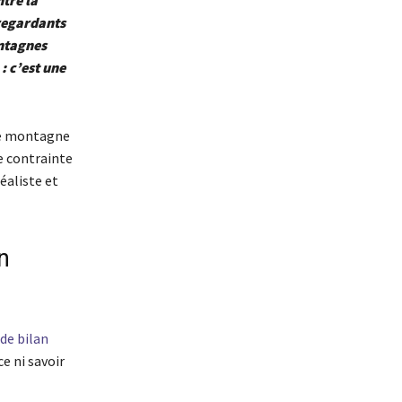
tre la
 regardants
ontagnes
: c’est une
une montagne
e contrainte
éaliste et
n
 de bilan
e ni savoir