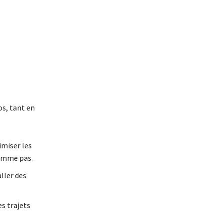
E
os, tant en
imiser les
somme pas.
aller des
es trajets