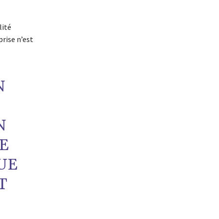
lité
rise n’est
N
N
NE
QUE
T