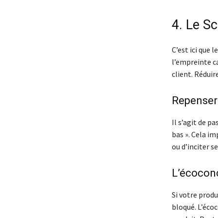
4. Le Sc
C’est ici que 
l’empreinte ca
client. Réduir
Repenser 
Il s’agit de p
bas ». Cela im
ou d’inciter 
L’écocon
Si votre produ
bloqué. L’éco