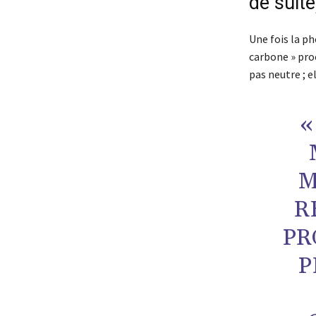
de suite
Une fois la ph
carbone » pro
pas neutre ; e
«
M
R
PR
P