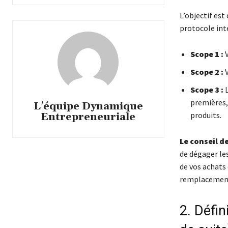
L’objectif est
protocole int
Scope 1 :
V
Scope 2 :
V
Scope 3 :
L
premières,
L'équipe Dynamique
produits.
Entrepreneuriale
Le conseil de
de dégager les
de vos achats 
remplacement
2. Défin