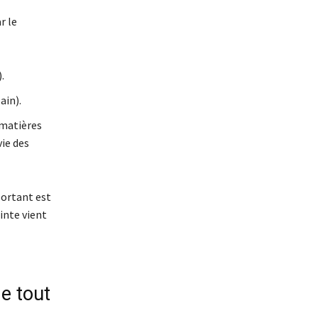
r le
.
ain).
 matières
ie des
portant est
inte vient
ne tout