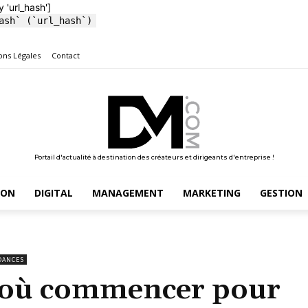
y 'url_hash']
ash` (`url_hash`)
ons Légales
Contact
Portail d'actualité à destination des créateurs et dirigeants d'entreprise !
ION
DIGITAL
MANAGEMENT
MARKETING
GESTION
DANCES
r où commencer pour