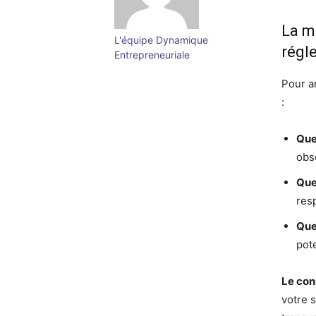
La m
L'équipe Dynamique
régl
Entrepreneuriale
Pour a
:
Que
obs
Que
res
Que
pot
Le cons
votre 