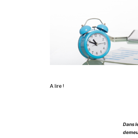
A lire !
Dans l
demeur