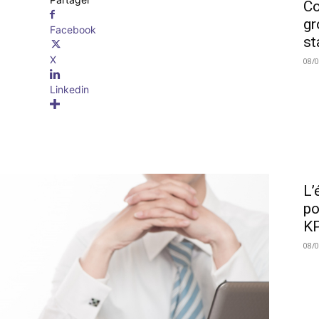
Co
gr
Facebook
st
X
08/
Linkedin
L’
po
KP
08/