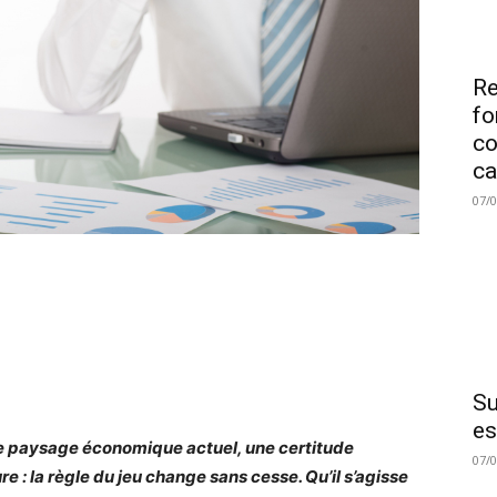
Re
fo
co
ca
07/
Su
es
e paysage économique actuel, une certitude
07/
e : la règle du jeu change sans cesse. Qu’il s’agisse