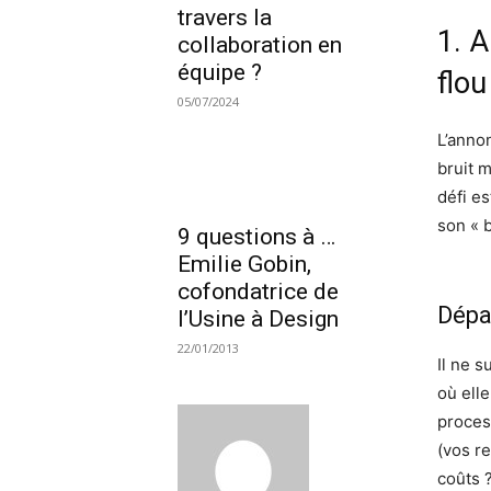
travers la
1. A
collaboration en
équipe ?
flou
05/07/2024
L’anno
bruit 
défi es
son « 
9 questions à …
Emilie Gobin,
cofondatrice de
Dépas
l’Usine à Design
22/01/2013
Il ne s
où ell
proces
(vos r
coûts 