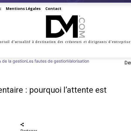
c
Mentions Légales
Contact
ortail d'actualité à destination des créateurs et dirigeants d'entreprise
INESS
CRÉATION
DIGITAL
MANAGEMENT
MARKE
 de la gestion
Les fautes de gestion
Valorisation
Der
taire : pourquoi l’attente est
Partager