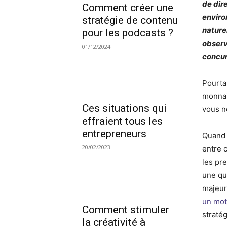
de dir
Comment créer une
enviro
stratégie de contenu
nature
pour les podcasts ?
observ
01/12/2024
concur
Pourta
monnai
Ces situations qui
vous n
effraient tous les
entrepreneurs
Quand 
20/02/2023
entre 
les pr
une que
majeur
un mot
Comment stimuler
straté
la créativité à