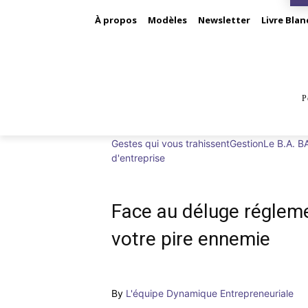
À propos
Modèles
Newsletter
Livre Blan
P
BUS
Gestes qui vous trahissent
Gestion
Le B.A. BA
d'entreprise
Face au déluge réglemen
votre pire ennemie
By
L'équipe Dynamique Entrepreneuriale