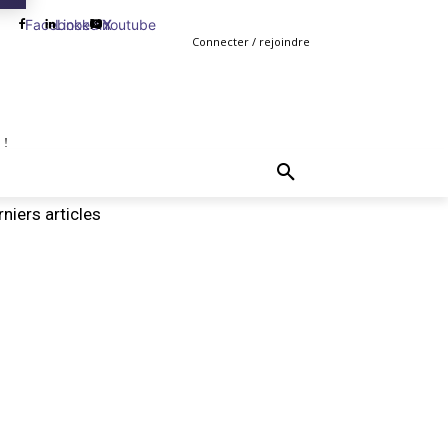
Facebook
Linkedin
Youtube
X
Connecter / rejoindre
 !
TING
GESTION
VENTE
PLUS
MORE
niers articles