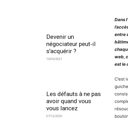
Dans l
l’accè
entre 
Devenir un
bâtime
négociateur peut-il
chaque
s’acquérir ?
web, c
16/06/2021
est le
C’est 
guiche
Les défauts à ne pas
consis
avoir quand vous
comple
vous lancez
résoud
bouton
07/12/2020