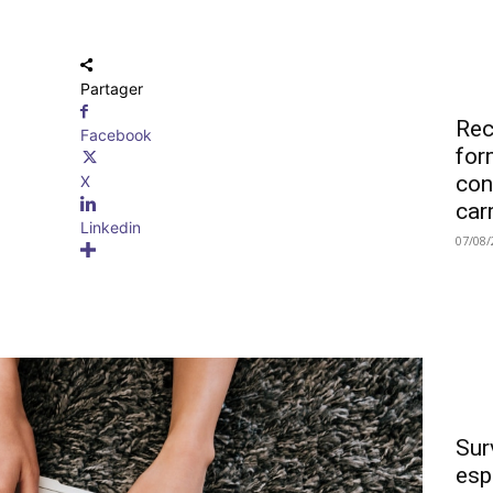
Partager
Rec
Facebook
for
con
X
car
Linkedin
07/08/
Sur
esp