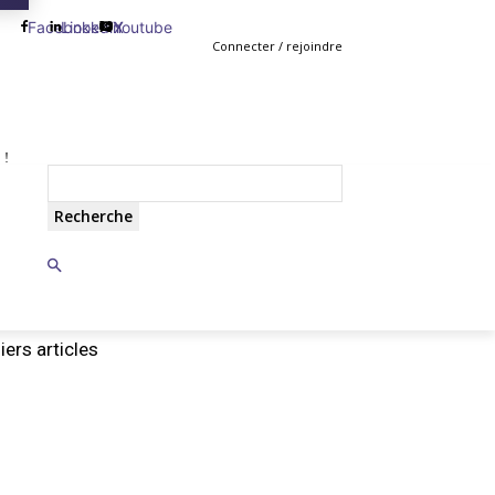
Facebook
Linkedin
Youtube
X
Connecter / rejoindre
 !
TING
GESTION
VENTE
PLUS
MORE
Recherche
iers articles