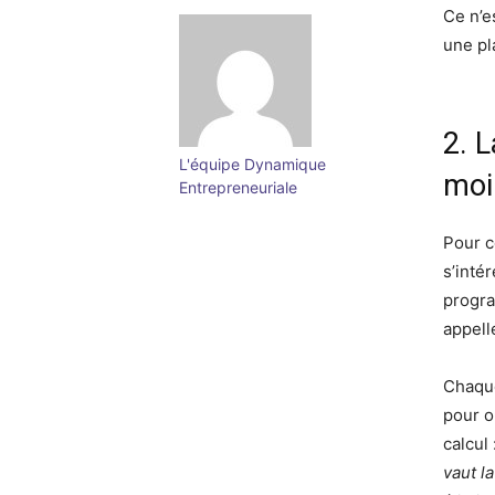
Ce n’e
une pl
2. L
L'équipe Dynamique
moi
Entrepreneuriale
Pour c
s’inté
progra
appell
Chaque
pour o
calcul 
vaut l