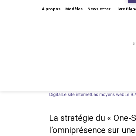
À propos
Modèles
Newsletter
Livre Blan
P
BUS
Digital
Le site internet
Les moyens web
Le B.
La stratégie du « One-
l’omniprésence sur une