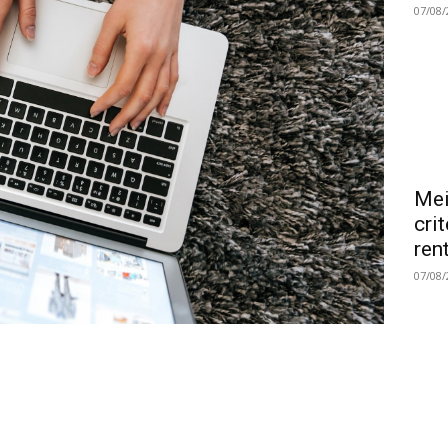
07/08/
Mei
cri
ren
07/08/