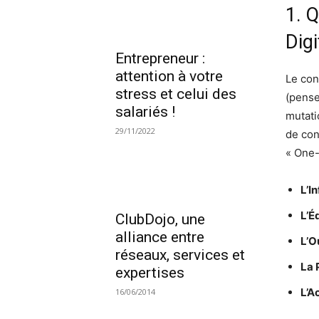
1. 
Digi
Entrepreneur :
attention à votre
Le con
stress et celui des
(pense
salariés !
mutati
29/11/2022
de con
« One-
L’I
L’É
ClubDojo, une
alliance entre
L’O
réseaux, services et
La 
expertises
L’A
16/06/2014