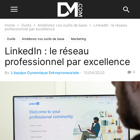
Home
Outils
Améliorez vos outils de base
LinkedIn : le réseau
professionnel par excellence
Outils
Améliorez vos outils de base
Marketing
LinkedIn : le réseau
Créer et utiliser un réseau
Développer
Réseaux sociaux
professionnel par excellence
0
By
L'équipe Dynamique Entrepreneuriale
-
10/04/2023