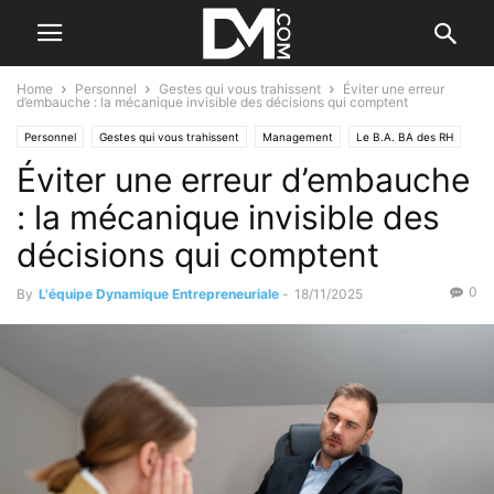
Home
Personnel
Gestes qui vous trahissent
Éviter une erreur
d’embauche : la mécanique invisible des décisions qui comptent
Personnel
Gestes qui vous trahissent
Management
Le B.A. BA des RH
Éviter une erreur d’embauche
Recherche et sélection
: la mécanique invisible des
décisions qui comptent
0
By
L'équipe Dynamique Entrepreneuriale
-
18/11/2025