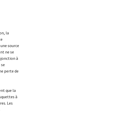
on, la
te
 une source
ent ne se
njonction à
 se
ne perte de
nt que la
squettes à
res. Les
a