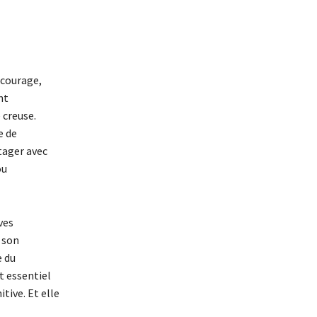
ncourage,
nt
 creuse.
e de
tager avec
ou
ves
 son
e du
t essentiel
itive. Et elle