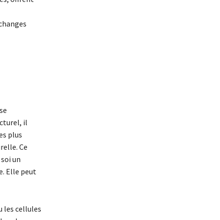
échanges
 se
turel, il
es plus
relle. Ce
 soi un
. Elle peut
 les cellules