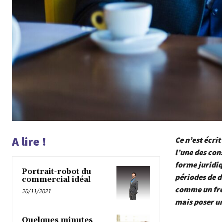
A lire !
Ce n’est écri
l’une des con
forme juridiqu
Portrait-robot du
périodes de d
commercial idéal
comme un frei
20/11/2021
mais poser un
Quelques minutes