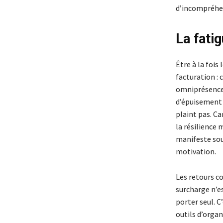
d’incompréhen
La fati
Être à la fois 
facturation : 
omniprésence,
d’épuisement i
plaint pas. Ca
la résilience 
manifeste sou
motivation.
Les retours c
surcharge n’e
porter seul. C
outils d’organ