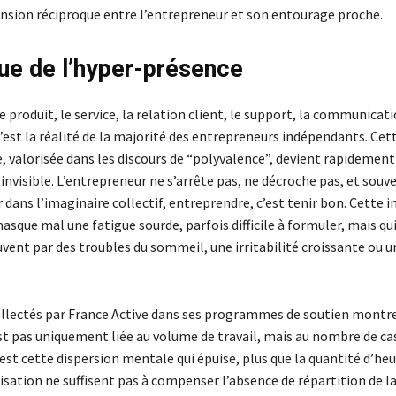
sion réciproque entre l’entrepreneur et son entourage proche.
gue de l’hyper-présence
le produit, le service, la relation client, le support, la communicati
c’est la réalité de la majorité des entrepreneurs indépendants. Cet
 valorisée dans les discours de “polyvalence”, devient rapidement
nvisible. L’entrepreneur ne s’arrête pas, ne décroche pas, et souv
r dans l’imaginaire collectif, entreprendre, c’est tenir bon. Cette i
masque mal une fatigue sourde, parfois difficile à formuler, mais qui
vent par des troubles du sommeil, une irritabilité croissante ou u
ollectés par France Active dans ses programmes de soutien montre
st pas uniquement liée au volume de travail, mais au nombre de ca
’est cette dispersion mentale qui épuise, plus que la quantité d’heu
isation ne suffisent pas à compenser l’absence de répartition de l