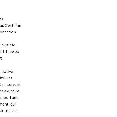
ts
r. C’est l’un
rontation
invisible
ertitude ou
t.
tiative
lté. Les
t ne servent
me exutoire
i important
ment, qui
sions avec