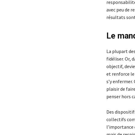
responsabilité
avec peu de r
résultats sont
Le manq
La plupart des
fidéliser. Or,
objectif, devi
et renforce le
s’y enfermer. 
plaisir de fai
penser hors c
Des disposit
collectifs co
l’importance d
mais de respir