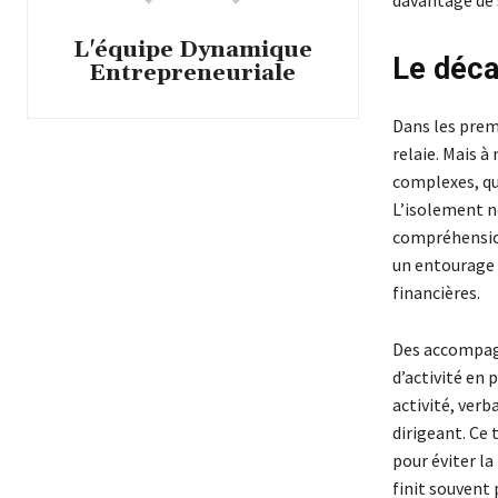
davantage de 
L'équipe Dynamique
Le déca
Entrepreneuriale
Dans les prem
relaie. Mais à
complexes, que
L’isolement n
compréhension
un entourage 
financières.
Des accompagn
d’activité en
activité, verb
dirigeant. Ce
pour éviter la 
finit souvent 