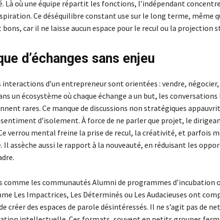
. Là où une équipe répartit les fonctions, l’indépendant concentre 
espiration. Ce déséquilibre constant use sur le long terme, même q
 bons, car il ne laisse aucun espace pour le recul ou la projection s
ue d’échanges sans enjeu
 interactions d’un entrepreneur sont orientées : vendre, négocier,
 dans un écosystème où chaque échange a un but, les conversations 
ennent rares. Ce manque de discussions non stratégiques appauvrit
 sentiment d’isolement. À force de ne parler que projet, le dirigean
Ce verrou mental freine la prise de recul, la créativité, et parfois 
re. Il assèche aussi le rapport à la nouveauté, en réduisant les oppo
adre.
ifs comme les communautés Alumni de programmes d’incubation o
mme Les Impactrices, Les Déterminés ou Les Audacieuses ont comp
e créer des espaces de parole désintéressés. Il ne s’agit pas de n
ation intellectuelle. Ces formats, souvent en petits groupes ferm