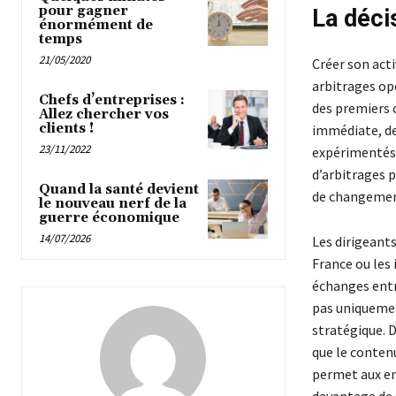
pour gagner
La déci
énormément de
temps
21/05/2020
Créer son acti
arbitrages opé
Chefs d’entreprises :
des premiers c
Allez chercher vos
clients !
immédiate, de 
23/11/2022
expérimentés
d’arbitrages 
Quand la santé devient
de changement
le nouveau nerf de la
guerre économique
14/07/2026
Les dirigeant
France ou les 
échanges entr
pas uniquemen
stratégique. D
que le contenu
permet aux en