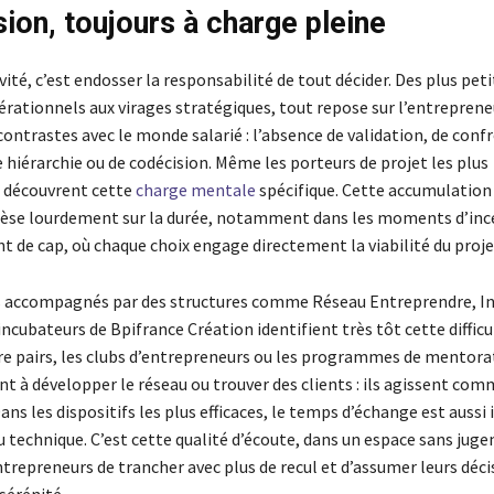
sion, toujours à charge pleine
vité, c’est endosser la responsabilité de tout décider. Des plus peti
rationnels aux virages stratégiques, tout repose sur l’entrepreneu
ontrastes avec le monde salarié : l’absence de validation, de conf
hiérarchie ou de codécision. Même les porteurs de projet les plus
 découvrent cette
charge mentale
spécifique. Cette accumulation 
pèse lourdement sur la durée, notamment dans les moments d’inc
 de cap, où chaque choix engage directement la viabilité du proje
s accompagnés par des structures comme Réseau Entreprendre, Ini
incubateurs de Bpifrance Création identifient très tôt cette difficu
e pairs, les clubs d’entrepreneurs ou les programmes de mentora
t à développer le réseau ou trouver des clients : ils agissent com
ans les dispositifs les plus efficaces, le temps d’échange est auss
 technique. C’est cette qualité d’écoute, dans un espace sans juge
trepreneurs de trancher avec plus de recul et d’assumer leurs déci