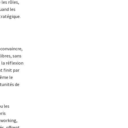
les rôles,
uand les
tratégique.
 convaincre,
libres, sans
 la réflexion
t finit par
même le
rtunités de
u les
ris
etworking,
és, offrent