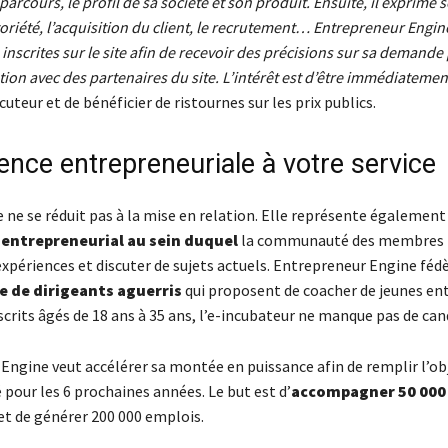
parcours, le profil de sa société et son produit. Ensuite, il exprime 
toriété, l’acquisition du client, le recrutement… Entrepreneur Engin
inscrites sur le site afin de recevoir des précisions sur sa demande 
tion avec des partenaires du site. L’intérêt est d’être immédiatement
cuteur et de bénéficier de ristournes sur les prix publics.
ence entrepreneuriale à votre service
ne se réduit pas à la mise en relation. Elle représente également
entrepreneurial au sein duquel
la communauté des membres 
expériences et discuter de sujets actuels. Entrepreneur Engine féd
e de dirigeants aguerris
qui proposent de coacher de jeunes en
crits âgés de 18 ans à 35 ans, l’e-incubateur ne manque pas de can
Engine veut accélérer sa montée en puissance afin de remplir l’ob
 pour les 6 prochaines années. Le but est d’
accompagner 50 000
et de générer 200 000 emplois.