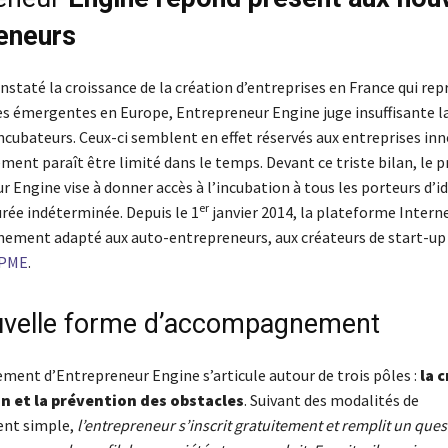
eneurs
nstaté la croissance de la création d’entreprises en France qui r
es émergentes en Europe, Entrepreneur Engine juge insuffisante l
incubateurs. Ceux-ci semblent en effet réservés aux entreprises in
ent paraît être limité dans le temps. Devant ce triste bilan, le p
 Engine vise à donner accès à l’incubation à tous les porteurs d’i
er
urée indéterminée. Depuis le 1
janvier 2014, la plateforme Intern
ment adapté aux auto-entrepreneurs, aux créateurs de start-up 
 PME
.
velle forme d’accompagnement
ent d’Entrepreneur Engine s’articule autour de trois pôles :
la 
on et la prévention des obstacles
. Suivant des modalités de
nt simple,
l’entrepreneur s’inscrit gratuitement et remplit un que