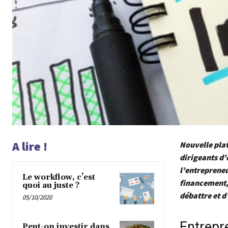
A lire !
Nouvelle pla
dirigeants d’
l’entrepreneu
Le workflow, c’est
financement,
quoi au juste ?
débattre et d
05/10/2020
Entrepr
Peut-on investir dans