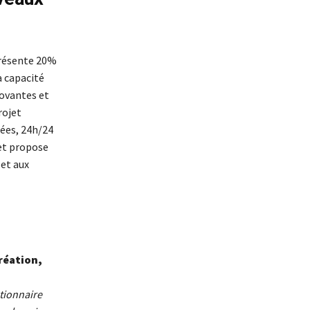
eprésente 20%
a capacité
novantes et
rojet
dées, 24h/24
et propose
et aux
création,
stionnaire