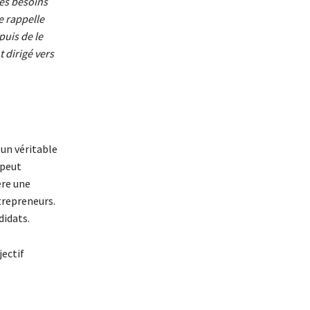
ses besoins
e rappelle
puis de le
 dirigé vers
 un véritable
peut
ère une
trepreneurs.
didats.
jectif