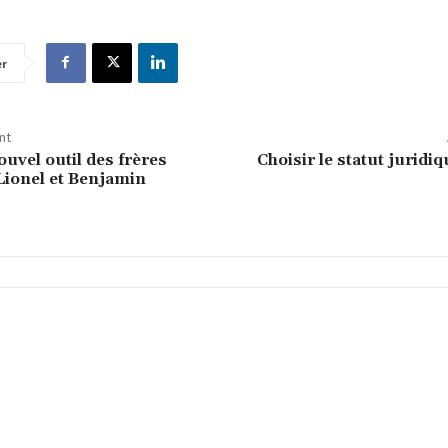
er
nt
nouvel outil des frères
Choisir le statut juridiq
 Lionel et Benjamin