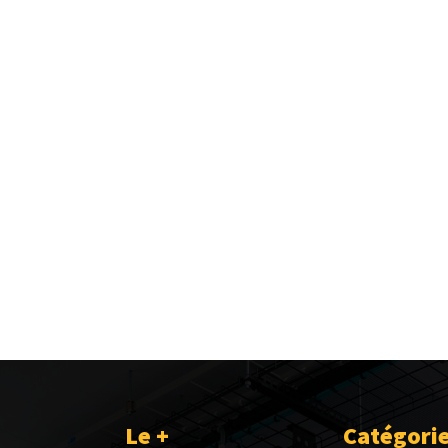
Le +
Catégori