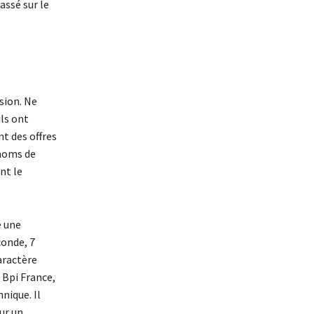
assé sur le
sion. Ne
ils ont
nt des offres
 noms de
nt le
é une
conde, 7
caractère
 Bpi France,
nique. Il
ur un