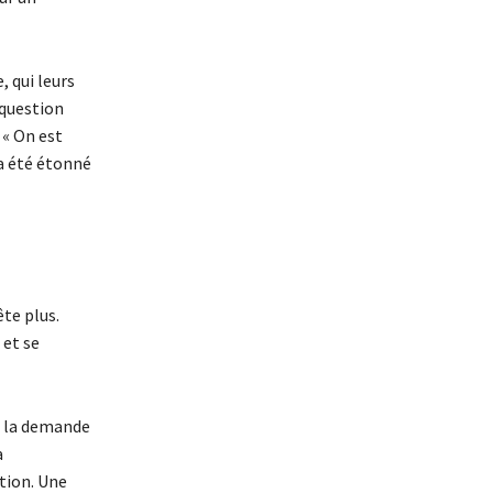
, qui leurs
 question
 « On est
 a été étonné
ête plus.
 et se
de la demande
a
ation. Une