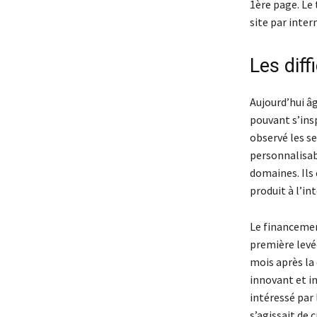
1ère page. Le
site par inter
Les diff
Aujourd’hui âg
pouvant s’insp
observé les se
personnalisab
domaines. Ils
produit à l’in
Le financement
première levé
mois après la 
innovant et i
intéressé par 
s’agissait de 