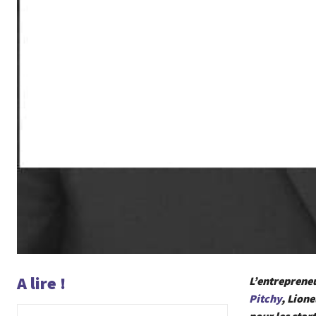
A lire !
L’entrepreneu
Pitchy
, Lion
pour les star