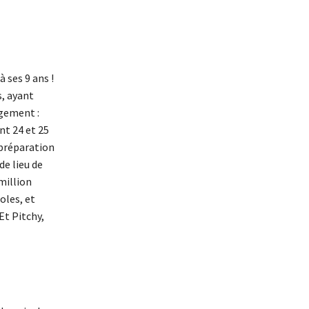
 ses 9 ans !
s, ayant
agement :
nt 24 et 25
 préparation
de lieu de
 million
oles, et
Et Pitchy,