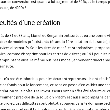
 taux de conversion est quand à lui augmenté de 30%, et le temps p
naute, de 400% !
icultés d’une création
és de 31 et 33 ans, Lionel et Benjamin ont surtout eu une bonne vi
irer de modèles préexistants (étant la 1ère solution de la sorte), 
rvices alternatifs. Soit les sites de modèles standardisés, proposa
les, comme Vistaprint pour les cartes de visites ; ou 1&1 pour les
 empruntent aussi le même business model, en vendant directeme
ternaute.
 n’a pas été laborieux pour les deux entrepreneurs. Ils ont réalis
e de fonds pour le lancement, et sont en passe d’en valider une se
création de la boîte. Les investisseurs ont en effet été séduits du 
nfiniment pratique de la solution. Pitchy est aussi accompagné par
le projet. Les difficultés sont plutôt apparues dans le domaine tech
créer un nouvel outil technologique, un logiciel de montage vidéo s