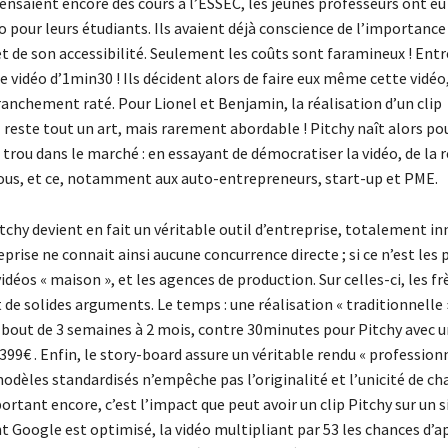
ensaient encore des cours à l’ESSEC, les jeunes professeurs ont eu
o pour leurs étudiants. Ils avaient déjà conscience de l’importanc
 et de son accessibilité. Seulement les coûts sont faramineux ! Entr
 vidéo d’1min30 ! Ils décident alors de faire eux même cette vidéo
ranchement raté. Pour Lionel et Benjamin, la réalisation d’un clip
 reste tout un art, mais rarement abordable ! Pitchy naît alors p
trou dans le marché : en essayant de démocratiser la vidéo, de la 
tous, et ce, notamment aux auto-entrepreneurs, start-up et PME.
tchy devient en fait un véritable outil d’entreprise, totalement i
eprise ne connait ainsi aucune concurrence directe ; si ce n’est les
vidéos « maison », et les agences de production. Sur celles-ci, les fr
de solides arguments. Le temps : une réalisation « traditionnelle »
u bout de 3 semaines à 2 mois, contre 30minutes pour Pitchy avec u
 399€ . Enfin, le story-board assure un véritable rendu « professionne
odèles standardisés n’empêche pas l’originalité et l’unicité de ch
ortant encore, c’est l’impact que peut avoir un clip Pitchy sur un s
 Google est optimisé, la vidéo multipliant par 53 les chances d’a