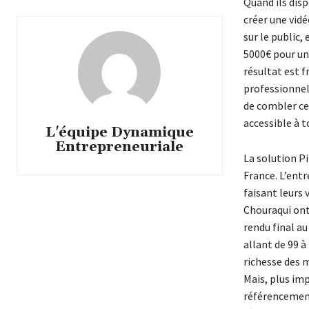
Quand ils disp
créer une vidé
sur le public,
5000€ pour une
résultat est f
professionnel
de combler ce 
accessible à 
L'équipe Dynamique
Entrepreneuriale
La solution Pi
France. L’entr
faisant leurs 
Chouraqui ont 
rendu final a
allant de 99 à
richesse des m
Mais, plus imp
référencement