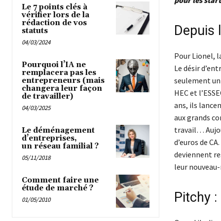
Le 7 points clés à
vérifier lors de la
rédaction de vos
Depuis l
statuts
04/03/2024
Pour Lionel, 
Pourquoi l’IA ne
Le désir d’ent
remplacera pas les
seulement un 
entrepreneurs (mais
changera leur façon
HEC et l’ESSE
de travailler)
ans, ils lance
04/03/2025
aux grands con
travail… Aujou
Le déménagement
d’entreprises,
d’euros de CA.
un réseau familial ?
deviennent re
05/11/2018
leur nouveau-
Comment faire une
étude de marché ?
Pitchy :
01/05/2010