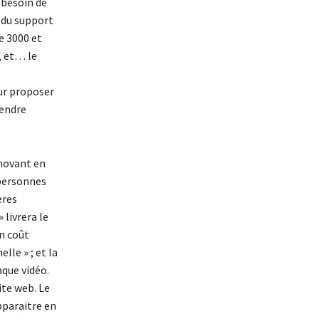
 besoin de
e du support
e 3000 et
, et… le
our proposer
rendre
nnovant en
 personnes
ères
 livrera le
n coût
lle » ; et la
aque vidéo.
ite web. Le
pparaitre en