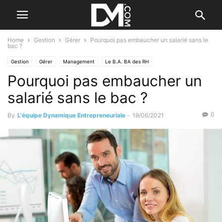
Home
Gestion
Gérer
Pourquoi pas embaucher un salarié sans le
bac ?
Gestion
Gérer
Management
Le B.A. BA des RH
Pourquoi pas embaucher un
salarié sans le bac ?
0
By
L'équipe Dynamique Entrepreneuriale
-
19/06/2021