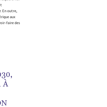
et
. En outre,
érique aux
oir-faire des
30,
 À
ON