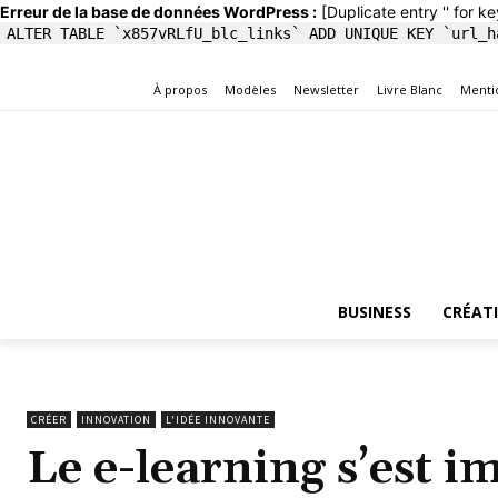
Erreur de la base de données WordPress :
[Duplicate entry '' for ke
ALTER TABLE `x857vRLfU_blc_links` ADD UNIQUE KEY `url_h
À propos
Modèles
Newsletter
Livre Blanc
Menti
BUSINESS
CRÉAT
CRÉER
INNOVATION
L'IDÉE INNOVANTE
Le e-learning s’est i