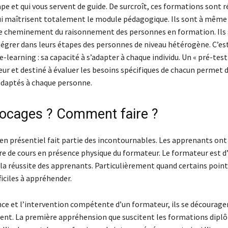
pe et qui vous servent de guide. De surcroît, ces formations sont r
ui maîtrisent totalement le module pédagogique. Ils sont à même
 cheminement du raisonnement des personnes en formation. Ils 
tégrer dans leurs étapes des personnes de niveau hétérogène. C’est
e-learning : sa capacité à s’adapter à chaque individu. Un « pré-test
eur et destiné à évaluer les besoins spécifiques de chacun permet 
daptés à chaque personne.
blocages ? Comment faire ?
en présentiel fait partie des incontournables. Les apprenants ont
e de cours en présence physique du formateur. Le formateur est d’
 la réussite des apprenants. Particulièrement quand certains point
ficiles à appréhender.
nce et l’intervention compétente d’un formateur, ils se décourage
nt. La première appréhension que suscitent les formations dipl