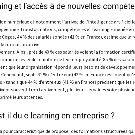
rning et l’accès à de nouvelles compét
on numérique et notamment l’arrivée de l’intelligence artificielle
opéenne « Transformations, compétences et learning » menée en 
e Cegos, 44 % des salariés sondés (41 % en France), estime que la 
 de formation arrive
ement. Ainsi, près de 40 % des salariés voient la formation certif
mme un levier de maintien de leur employabilité. 85 % des salari
rent que leur organisation répond à leurs besoins de développeme
Cependant, seuls 41 % d’entre eux (42 % en France) estiment qu’e
s » tandis que 44 % d’entre eux (41 % en France) précisent que les
ivent souvent trop tardivement, plusieurs semaines voire plusieu
xprimé leurs attentes.
t-il du e-learning en entreprise ?
 a pour caractéristique de proposer des formations structurées qui