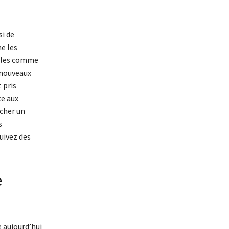
si de
e les
ables comme
 nouveaux
 pris
ce aux
rcher un
s
uivez des
e
 aujourd’hui