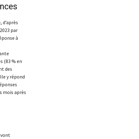
ences
, d’après
2023 par
réponse à
iante
és (83 % en
nt des
lle y répond
 réponses
rs mois après
 vont