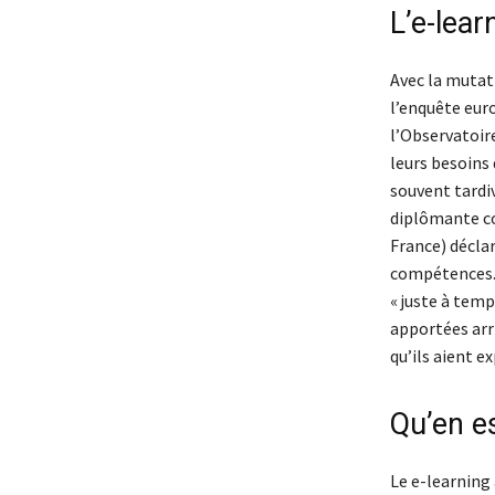
L’e-lea
Avec la mutati
l’enquête eur
l’Observatoir
leurs besoins
souvent tardiv
diplômante co
France) décla
compétences. 
« juste à temp
apportées arr
qu’ils aient e
Qu’en es
Le e-learning