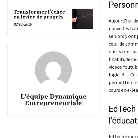
Personn
Transformer l’échec
en levier de progrès
Aujourd’hui da
02/01/2026
nouvelles habi
seniors y ont 
celui de commu
outils font pa
l’habitude de 
videos
Youtub
logiciel… Ces
permettent de
cours en e-lea
L'équipe Dynamique
Entrepreneuriale
EdTech :
l’éducat
EdTech France