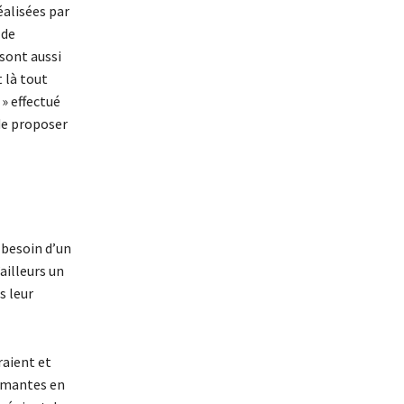
éalisées par
 de
sont aussi
 là tout
 » effectué
de proposer
 besoin d’un
ailleurs un
s leur
raient et
ômantes en