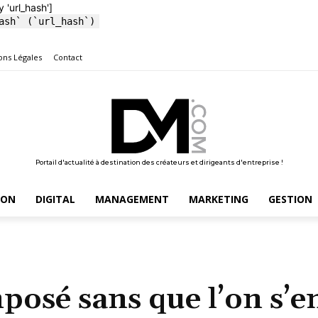
y 'url_hash']
ash` (`url_hash`)
ons Légales
Contact
Portail d'actualité à destination des créateurs et dirigeants d'entreprise !
ION
DIGITAL
MANAGEMENT
MARKETING
GESTION
mposé sans que l’on s’e