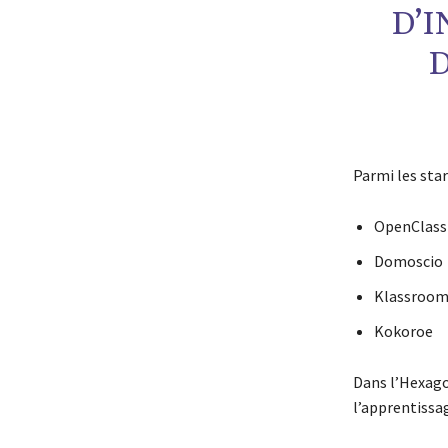
D’
Parmi les star
OpenClas
Domoscio
Klassroo
Kokoroe
Dans l’Hexago
l’apprentissag