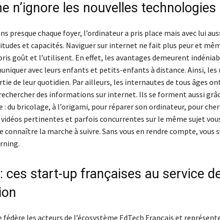
e n’ignore les nouvelles technologies
ns presque chaque foyer, l’ordinateur a pris place mais avec lui aus
tudes et capacités. Naviguer sur internet ne fait plus peur et mêm
pris goût et l’utilisent. En effet, les avantages demeurent indéni
niquer avec leurs enfants et petits-enfants à distance. Ainsi, les
rtie de leur quotidien. Par ailleurs, les internautes de tous âges ont
rechercher des informations sur internet. Ils se forment aussi grâ
e
: du bricolage, à l’origami, pour réparer son ordinateur, pour che
 vidéos pertinentes et parfois concurrentes sur le même sujet vou
 connaître la marche à suivre. Sans vous en rendre compte, vous s
rning.
 ces start-up françaises au service d
ion
 fédère les acteurs de l’écosystème EdTech Français et représente