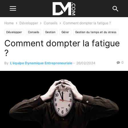
Home
Développer
Conseils
Comment dompter la fatigue ?
Développer
Conseils
Gestion
Gérer
Gestion du temps et du stress
Comment dompter la fatigue
Personnel
Santé et bien-être
?
0
By
L'équipe Dynamique Entrepreneuriale
-
26/02/2024