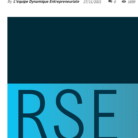
By
L'équipe Dynamique Entrepreneuriale
27/11/2021
0
1699