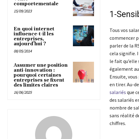
comportementale
15/09/2023
1-Sensib
En quoi internet
Tous vos salar
influence-t-il les
commencer par
entreprises,
aujourd’hui ?
parler de la R
08/05/2014
cela signifie.
le fait qu’ell
Assumer une position
également aux
anti-innovation :
pourquoi certaines
Ensuite, vous 
entreprises se fixent
en tirer. Au-d
des limites claires
salariés
que ce
16/06/2025
des salariés 
nombre de sal
sans réalité d
chiffres.