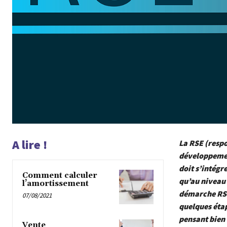
A lire !
La RSE (respo
développement
doit s’intégr
Comment calculer
qu’au niveau
l’amortissement
démarche RSE 
07/08/2021
quelques étap
pensant bien 
Vente