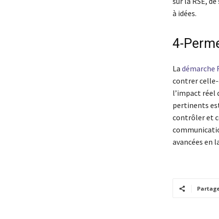
sur la RSE, d
à idées.
4-Perme
La
démarche 
contrer celle-
l’impact réel 
pertinents es
contrôler et 
communication
avancées en l
Partag