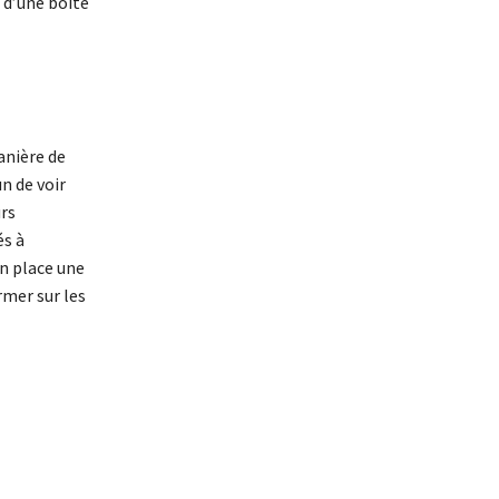
 d’une boîte
anière de
n de voir
urs
és à
n place une
rmer sur les