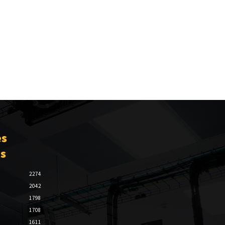
es
es
2274
2042
1798
1708
1611