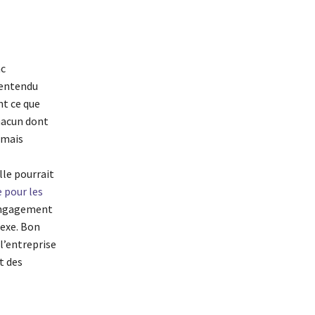
nc
 entendu
nt ce que
chacun dont
 mais
lle pourrait
 pour les
l’engagement
exe. Bon
l’entreprise
t des