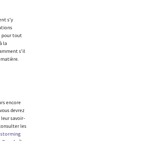
ent s’y
ations
 pour tout
à la
tamment s’il
 matière.
urs encore
 vous devrez
 leur savoir-
onsulter les
nstorming