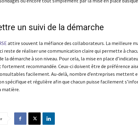
e sondages ou encore tout simplement par la mise en place basique
ttre un suivi de la démarche
RSE
attire souvent la méfiance des collaborateurs. La meilleure m
ci reste de réaliser une communication claire qui permette à chacu
de la démarche à son niveau. Pour cela, la mise en place d’indicate
t fortement recommandée. Ceux-ci doivent être de préférence ais
consultables facilement. Au-delà, nombre d’entreprises mettent e
 spécifique et régulière afin que chacun puisse facilement s’info
a matière.
er