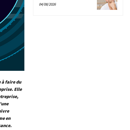
04/08/2026
 à faire du
prise. Elle
ntreprise,
’une
uivre
me en
sance.