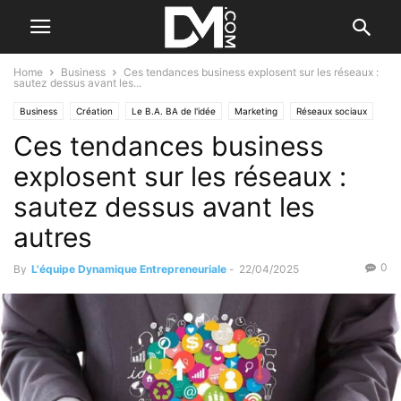
Home
Business
Ces tendances business explosent sur les réseaux :
sautez dessus avant les...
Business
Création
Le B.A. BA de l'idée
Marketing
Réseaux sociaux
Ces tendances business
Tendance
Trouver votre idée
explosent sur les réseaux :
sautez dessus avant les
autres
0
By
L'équipe Dynamique Entrepreneuriale
-
22/04/2025