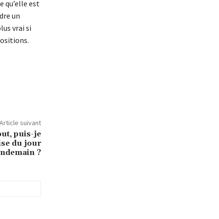
 qu’elle est
dre un
us vrai si
positions.
Article suivant
ut, puis-je
se du jour
endemain ?