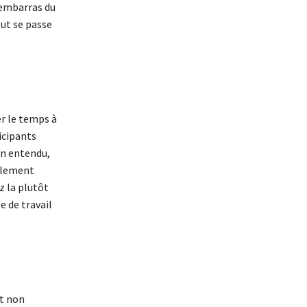
l’embarras du
out se passe
er le temps à
ticipants
en entendu,
talement
ez la plutôt
e de travail
it non