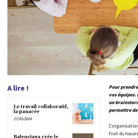
A lire !
Pour prendre 
vos équipes. 
un brainstorm
Le travail collaboratif,
permettre de 
la panacée
27/03/2024
L’organisatio
fruit du hasar
Balenciaga crée le