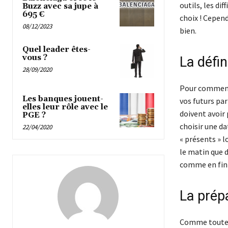
outils, les di
Buzz avec sa jupe à
695 €
choix ! Cepend
08/12/2023
bien.
Quel leader êtes-
vous ?
La défin
28/09/2020
Pour commencer
Les banques jouent-
vos futurs par
elles leur rôle avec le
doivent avoir 
PGE ?
choisir une da
22/04/2020
« présents » l
le matin que d
comme en fin 
La prépa
Comme toutes l