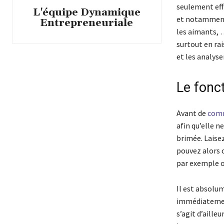
seulement eff
L'équipe Dynamique
et notamment c
Entrepreneuriale
les aimants, 
surtout en rai
et les analyse
Le fonc
Avant de
comm
afin qu’elle n
brimée. Laisez
pouvez alors 
par exemple o
Il est absolum
immédiatement 
s’agit d’aille