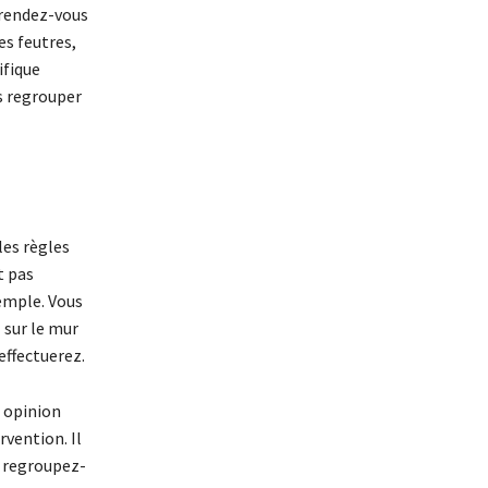
 rendez-vous
es feutres,
ifique
s regrouper
les règles
t pas
xemple. Vous
 sur le mur
effectuerez.
e opinion
rvention. Il
s, regroupez-