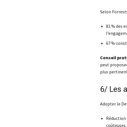
Selon Forreste
81 % des e
l’engageme
67 % consta
Conseil prat
peut proposer 
plus pertinen
6/ Les 
Adopter le Des
Réduction d
coûteuses.