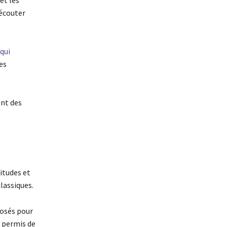
et les
 écouter
qui
es
nt des
itudes et
lassiques.
posés pour
 permis de