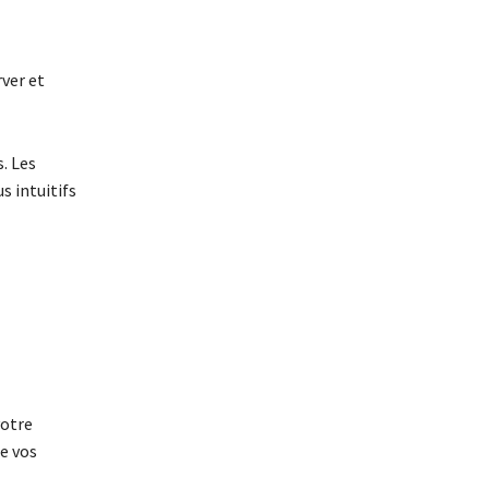
rver et
. Les
s intuitifs
votre
e vos