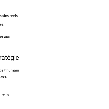
soins réels.
és.
er aux
ratégie
ace l’humain
sage.
ire la