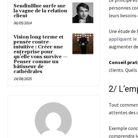
Le principe e
SendinBlue surfe sur
personnes con
la vague de la relation
leurs besoins e
client
06/05/2014
Une étude de
Vision long terme et
appliquent le
pensée contre-
augmenter de 
intuitive : Créer une
entreprise pour
qu’elle vous survive —
Penser comme un
Conseil prat
bâtisseur de
clients. Quels
cathédrales
14/08/2025
2/ L’emp
Tout commence
attentes des c
Exemple concr
comprendre le