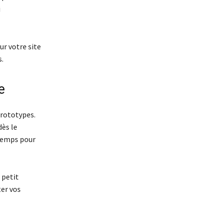
i
ur votre site
.
e
prototypes.
dès le
 temps pour
 petit
ter vos