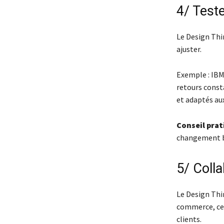
4/ Teste
Le Design Thin
ajuster.
Exemple : IBM.
retours consta
et adaptés aux
Conseil prat
changement bas
5/ Coll
Le Design Thi
commerce, cel
clients.