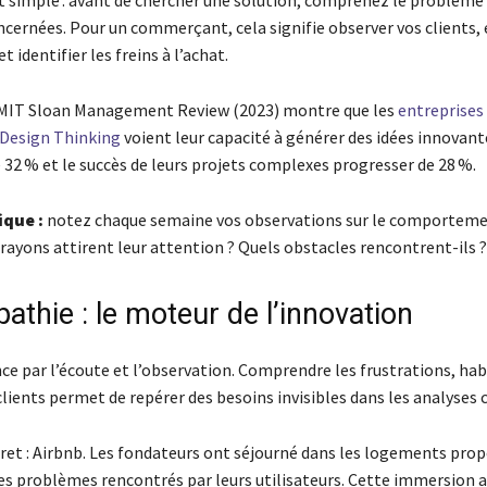
st simple : avant de chercher une solution, comprenez le problème 
cernées. Pour un commerçant, cela signifie observer vos clients,
t identifier les freins à l’achat.
 MIT Sloan Management Review (2023) montre que les
entreprises 
 Design Thinking
voient leur capacité à générer des idées innovant
32 % et le succès de leurs projets complexes progresser de 28 %.
ique :
notez chaque semaine vos observations sur le comporteme
 rayons attirent leur attention ? Quels obstacles rencontrent-ils ?
athie : le moteur de l’innovation
 par l’écoute et l’observation. Comprendre les frustrations, hab
lients permet de repérer des besoins invisibles dans les analyses c
et : Airbnb. Les fondateurs ont séjourné dans les logements pro
s problèmes rencontrés par leurs utilisateurs. Cette immersion a