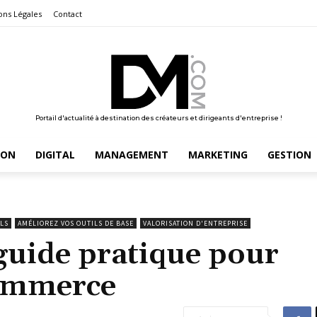
ons Légales
Contact
Portail d'actualité à destination des créateurs et dirigeants d'entreprise !
ION
DIGITAL
MANAGEMENT
MARKETING
GESTION
LS
AMÉLIOREZ VOS OUTILS DE BASE
VALORISATION D'ENTREPRISE
 guide pratique pour
commerce