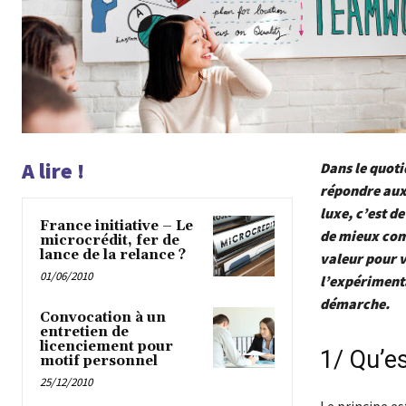
A lire !
Dans le quoti
répondre aux 
luxe, c’est d
France initiative – Le
de mieux comp
microcrédit, fer de
lance de la relance ?
valeur pour v
01/06/2010
l’expérimenta
démarche.
Convocation à un
entretien de
licenciement pour
1/ Qu’es
motif personnel
25/12/2010