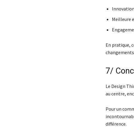
Innovation
Meilleure e
Engagement
En pratique, 
changements d
7/ Concl
Le Design Thi
au centre, en
Pour un comme
incontournabl
différence.