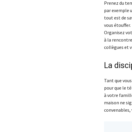
Prenez du temp
par exemple un
tout est de sav
vous étouffer.
Organisez votr
à la rencontr
collègues et v
La disci
Tant que vous 
pour que le té
à votre famill
maison ne sig
convenables, v