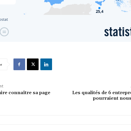
er
nt
re connaître sa page
Les qualités de 6 entrep
pourraient nous