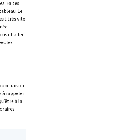
es. Faites
tableau. Le
eut très vite
urnée…
ous et aller
ec les
ucune raison
s à rappeler
u’être à la
oraires