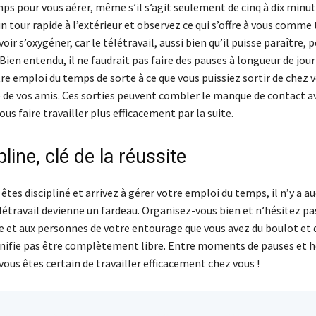
s pour vous aérer, même s’il s’agit seulement de cinq à dix minut
 tour rapide à l’extérieur et observez ce qui s’offre à vous comme 
oir s’oxygéner, car le télétravail, aussi bien qu’il puisse paraître, p
 Bien entendu, il ne faudrait pas faire des pauses à longueur de jo
e emploi du temps de sorte à ce que vous puissiez sortir de chez v
e de vos amis. Ces sorties peuvent combler le manque de contact av
ous faire travailler plus efficacement par la suite.
pline, clé de la réussite
êtes discipliné et arrivez à gérer votre emploi du temps, il n’y a a
létravail devienne un fardeau. Organisez-vous bien et n’hésitez pa
e et aux personnes de votre entourage que vous avez du boulot et q
nifie pas être complètement libre. Entre moments de pauses et h
ous êtes certain de travailler efficacement chez vous !