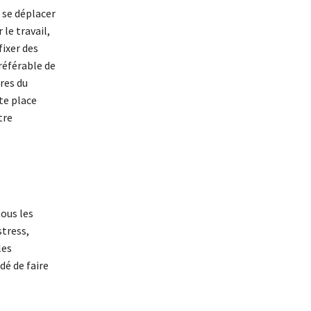
à se déplacer
le travail,
fixer des
préférable de
res du
te place
tre
ous les
stress,
les
dé de faire