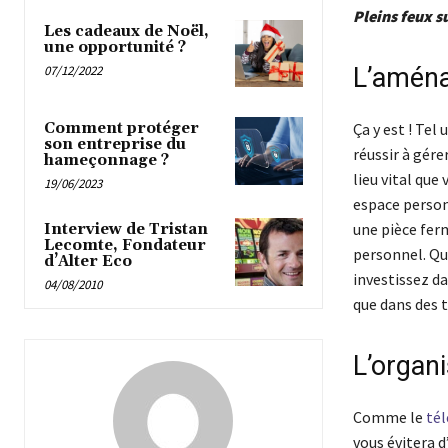
Pleins feux s
Les cadeaux de Noël,
une opportunité ?
07/12/2022
L’aména
Ça y est ! Tel
Comment protéger
son entreprise du
réussir à gére
hameçonnage ?
lieu vital que
19/06/2023
espace person
une pièce ferm
Interview de Tristan
Lecomte, Fondateur
personnel. Qua
d’Alter Eco
investissez d
04/08/2010
que dans des t
L’organi
Comme le
tél
vous évitera d’