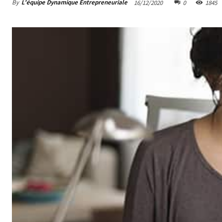
By
L'équipe Dynamique Entrepreneuriale
16/12/2020
0
1845