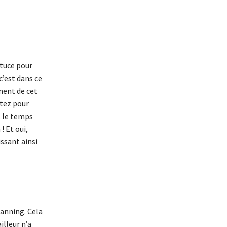
stuce pour
c’est dans ce
ment de cet
ptez pour
t le temps
! Et oui,
ssant ainsi
lanning. Cela
illeur n’a