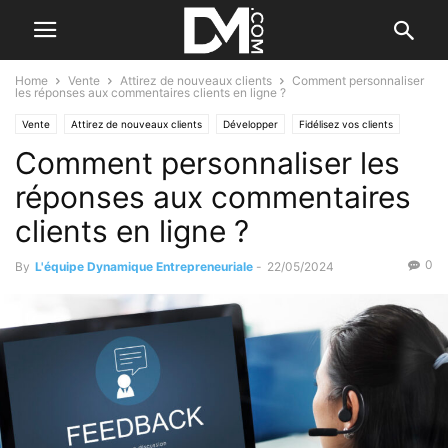
Home
Vente
Attirez de nouveaux clients
Comment personnaliser
les réponses aux commentaires clients en ligne ?
Vente
Attirez de nouveaux clients
Développer
Fidélisez vos clients
Comment personnaliser les
Marketing
Le B.A. BA de la communication
Le B.A. BA du commercial
réponses aux commentaires
clients en ligne ?
0
By
L'équipe Dynamique Entrepreneuriale
-
22/05/2024