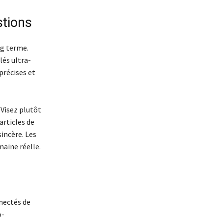
stions
ng terme.
lés ultra-
précises et
 Visez plutôt
articles de
incère. Les
maine réelle.
nectés de
o-