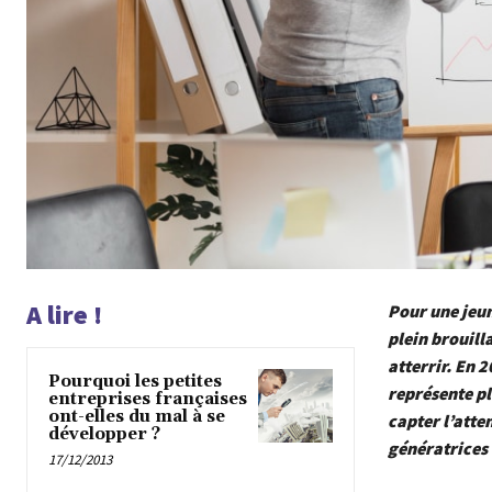
A lire !
Pour une jeun
plein brouill
atterrir. En 
Pourquoi les petites
représente pl
entreprises françaises
ont-elles du mal à se
capter l’atte
développer ?
génératrices 
17/12/2013