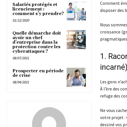
Comment éme
Salariés protégés et
licenciement :
disposer des b
comment s’y prendre?
01/12/2020
Nous sommes a
croissance (gr
Quelle démarche doit
avoir un chef
pragmatiques,
d’entreprise dans la
protection contre les
cyberattaques ?
1. Racon
08/07/2021
incarné
Prospecter en période
de crise
Les gens n’ac
08/04/2021
À l’ère des co
refuge des c
Ne vous cache
votre projet :
dessiné vos p