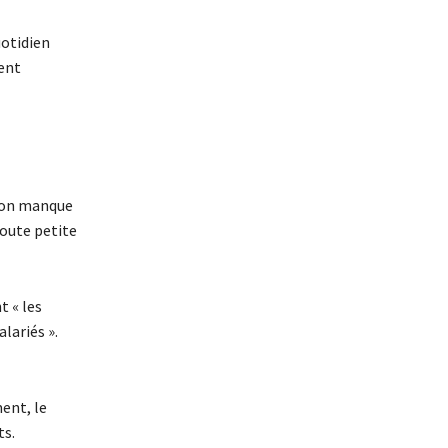
otidien
ment
d on manque
toute petite
t « les
lariés ».
ent, le
ts.