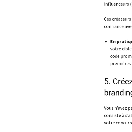
influenceurs (
Ces créateurs
confiance aveu
En pratiq
votre cible
code promo
premières 
5. Créez
brandin
Vous n’avez pa
consiste à s’a
votre concurr