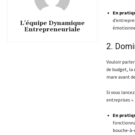
En pratiq
d’entrepre
L'équipe Dynamique
émotionnel
Entrepreneuriale
2. Domi
Vouloir parle
de budget, la 
mare avant de 
Si vous lancez
entreprises ».
En pratiq
fonctionnal
bouche-à-o