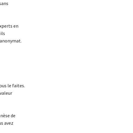
 sans
xperts en
ils
l’anonymat.
ous le faites.
 valeur
enèse de
us avez