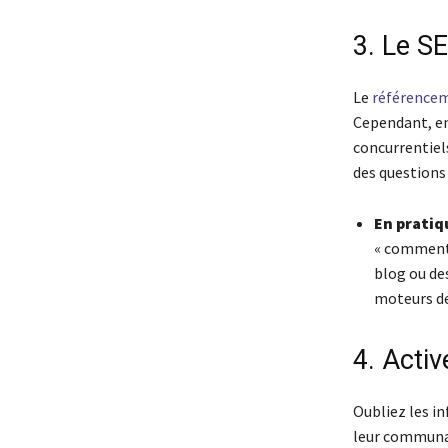
3. Le S
Le
référencem
Cependant, en 
concurrentiels
des questions
En pratiq
« comment 
blog ou de
moteurs de 
4. Activ
Oubliez les i
leur communau