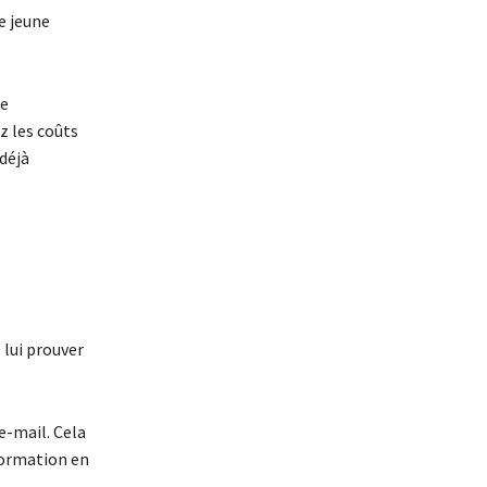
e jeune
ne
z les coûts
déjà
 lui prouver
e-mail. Cela
formation en