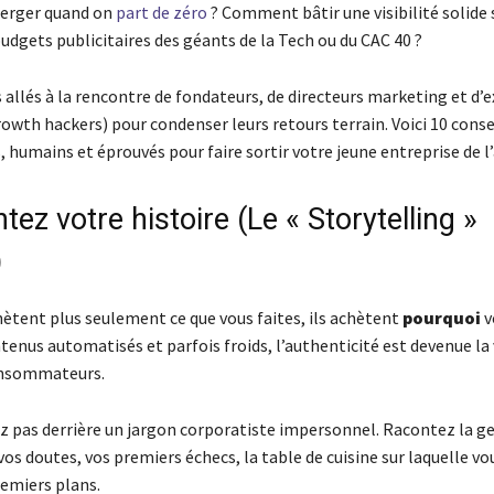
rger quand on
part de zéro
? Comment bâtir une visibilité solide
udgets publicitaires des géants de la Tech ou du CAC 40 ?
llés à la rencontre de fondateurs, de directeurs marketing et d’e
owth hackers) pour condenser leurs retours terrain. Voici 10 conse
 humains et éprouvés pour faire sortir votre jeune entreprise de 
tez votre histoire (Le « Storytelling »
)
hètent plus seulement ce que vous faites, ils achètent
pourquoi
v
ntenus automatisés et parfois froids, l’authenticité est devenue la
onsommateurs.
z pas derrière un jargon corporatiste impersonnel. Racontez la g
 vos doutes, vos premiers échecs, la table de cuisine sur laquelle vo
remiers plans.