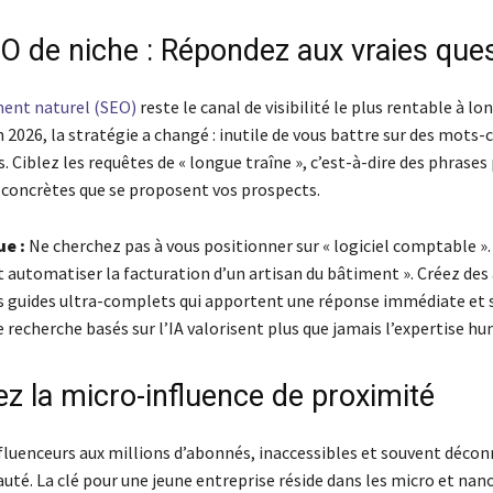
EO de niche : Répondez aux vraies que
ent naturel (SEO)
reste le canal de visibilité le plus rentable à lo
2026, la stratégie a changé : inutile de vous battre sur des mots-c
. Ciblez les requêtes de « longue traîne », c’est-à-dire des phrases 
 concrètes que se proposent vos prospects.
ue :
Ne cherchez pas à vous positionner sur « logiciel comptable ».
automatiser la facturation d’un artisan du bâtiment ». Créez des 
s guides ultra-complets qui apportent une réponse immédiate et s
recherche basés sur l’IA valorisent plus que jamais l’expertise hu
ez la micro-influence de proximité
nfluenceurs aux millions d’abonnés, inaccessibles et souvent décon
té. La clé pour une jeune entreprise réside dans les micro et nan