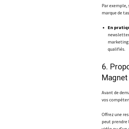
Par exemple, s
marque de tas
En pratiq
newsletter
marketing 
qualifiés.
6. Propo
Magnet 
Avant de dema
vos compétence
Offrez une re
peut prendre 
vidéo ou d’un 