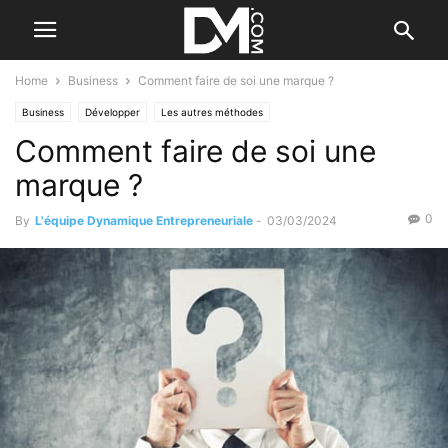
Home
Business
Comment faire de soi une marque ?
Business
Développer
Les autres méthodes
Comment faire de soi une
marque ?
0
By
L'équipe Dynamique Entrepreneuriale
-
03/03/2024