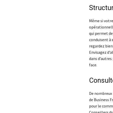
Structu
Même si votre 
opérationnelle
qui permet de
conduisent à e
regardez bien 
Envisagez d’a
dans d’autres 
face.
Consult
De nombreux é
de Business F
pour le comme
Conseillers d