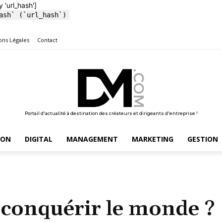
y 'url_hash']
ash` (`url_hash`)
ons Légales
Contact
Portail d'actualité à destination des créateurs et dirigeants d'entreprise !
ION
DIGITAL
MANAGEMENT
MARKETING
GESTION
conquérir le monde ?