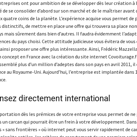
ntreprises ont pour ambition de se développer dès leur création à l
é de se consolider d’abord sur son marché et de le maîtriser avant 
x quatre coins de la planète. L’expérience acquise vous permet de 
 distinctifs, de mettre en place une offre qui trouvera sa place n
ys mais sûrement dans bien d’autres. Il faudra évidemment l’adapte
ences du pays choisi. Cette attitude judicieuse vous évitera de vous
ainsi proposer une offre plus intéressante. Ainsi, Frédéric Mazzella
concept en France avec la création du site internet Covoiturage.f
ssemblé plus d’un million d’adeptes dans son pays en avril 2011, il
nce au Royaume-Uni. Aujourd’hui, l’entreprise est implantée dans 
nce.
nsez directement international
xportation dès les prémices de votre entreprise vous permet de ne
 un carcan qui pourrait être un frein à votre développement. Dan
s « sans frontières » où internet peut vous servir rapidement de ca