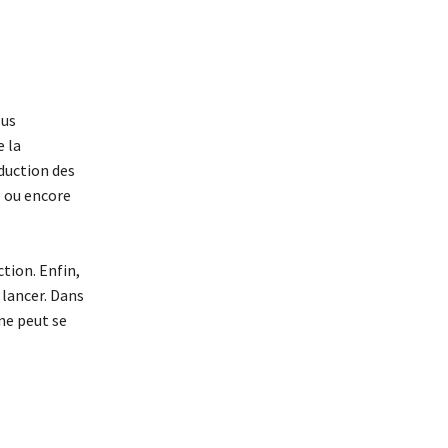
lus
 la
éduction des
é ou encore
tion. Enfin,
 lancer. Dans
 ne peut se