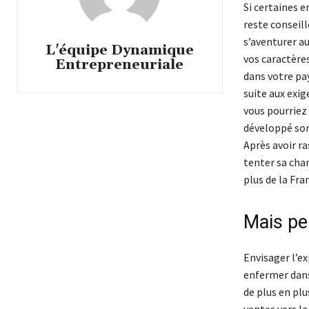
Si certaines e
reste conseill
s’aventurer au
L'équipe Dynamique
vos caractères
Entrepreneuriale
dans votre pa
suite aux exig
vous pourriez 
développé son 
Après avoir ra
tenter sa cha
plus de la Fra
Mais pe
Envisager l’e
enfermer dans
de plus en plu