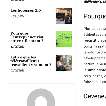
difficultés. 
Les hôtesses 2.0
Pourquoi
03/11/2014
Plusieurs rais
Pourquoi
évidentes son
l’entrepreneuriat
répartition de
attire-t-il autant ?
coûts, la réa
11/05/2020
la volonté d’
Est-ce que les
développement
télétravailleurs
naturellement 
travaillent vraiment ?
la simple vol
02/05/2023
tous les cas, 
faire sur un c
Devenez