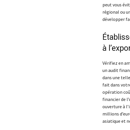
peut vous évit
régional ou un
développer fa
Établis
à l’expo
Vérifiez en am
un audit finan
dans une tell
fait dans vot
opération coû
financier de l
ouverture à l’
millions d’eu
asiatique et 