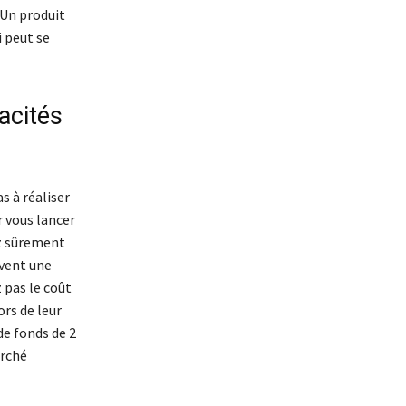
 Un produit
i peut se
acités
s à réaliser
r vous lancer
ez sûrement
uvent une
 pas le coût
ors de leur
de fonds de 2
arché