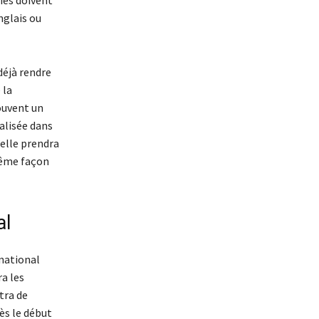
iés doivent
nglais ou
déjà rendre
 la
ouvent un
ialisée dans
’elle prendra
même façon
al
rnational
a les
tra de
ès le début