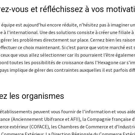
rez-vous et réfléchissez à vos motivat
équipe est aujourd’hui encore réduite, n’hésitez pas à imaginer u
 à l’international. Une des solutions consiste à créer une filiale à
 gérer les problèmes directement sur place. Cernez bien les raison
ffectuer ce choix maintenant. Si c’est parce que votre marché est 
ceux que vous allez sélectionner car ils pourraient l’être égaleme
bord toutes les possibilités de croissance dans l’Hexagone car s’i
pays implique de gérer des contraintes auxquelles il est parfois diffi
ez les organismes
tablissements peuvent vous fournir de l’information et vous aide
rance (Anciennement Ubifrance et AFII), la Compagnie française d
rce extérieur (COFACE), les Chambres de Commerce et d’Industrie
u Commerce Extérieur, La Direction Régionale du Commerce Extér