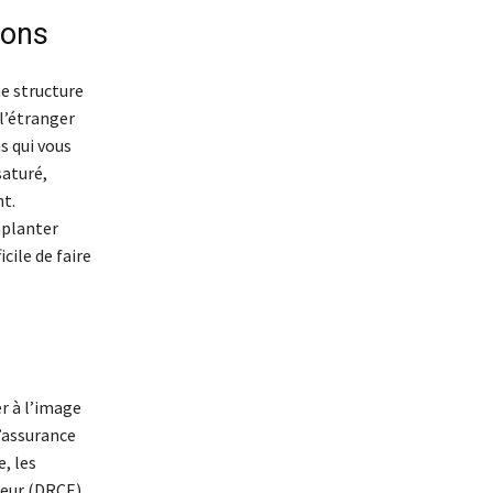
ions
ne structure
 l’étranger
s qui vous
saturé,
nt.
mplanter
cile de faire
r à l’image
’assurance
, les
ieur (DRCE)