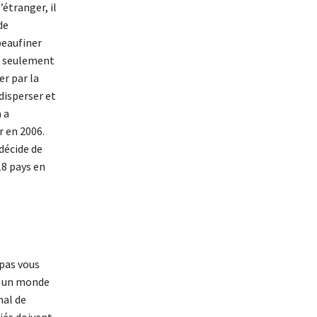
’étranger, il
de
peaufiner
on seulement
r par la
 disperser et
 a
r en 2006.
 décide de
18 pays en
 pas vous
s un monde
nal de