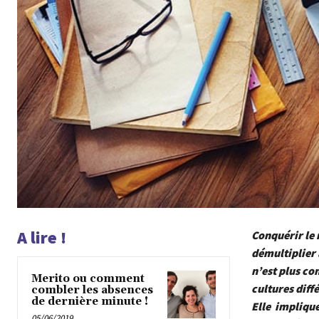
A lire !
Conquérir le 
démultiplier 
n’est plus co
Merito ou comment
cultures diffé
combler les absences
de dernière minute !
Elle implique
05/06/2019