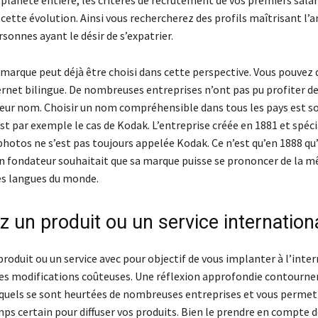
 planète entière, les critères de recrutement de vos premiers salar
 cette évolution. Ainsi vous rechercherez des profils maîtrisant l’a
sonnes ayant le désir de s’expatrier.
marque peut déjà être choisi dans cette perspective. Vous pouvez 
ernet bilingue. De nombreuses entreprises n’ont pas pu profiter de
eur nom. Choisir un nom compréhensible dans tous les pays est s
est par exemple le cas de Kodak. L’entreprise créée en 1881 et spéc
photos ne s’est pas toujours appelée Kodak. Ce n’est qu’en 1888 qu
n fondateur souhaitait que sa marque puisse se prononcer de la 
es langues du monde.
 un produit ou un service internation
roduit ou un service avec pour objectif de vous implanter à l’inte
des modifications coûteuses. Une réflexion approfondie contourner
quels se sont heurtées de nombreuses entreprises et vous permet
ps certain pour diffuser vos produits. Bien le prendre en compte d