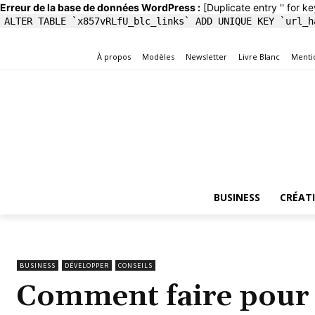
Erreur de la base de données WordPress :
[Duplicate entry '' for ke
ALTER TABLE `x857vRLfU_blc_links` ADD UNIQUE KEY `url_h
À propos
Modèles
Newsletter
Livre Blanc
Menti
BUSINESS
CRÉAT
BUSINESS
DÉVELOPPER
CONSEILS
Comment faire pour 