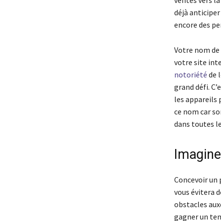
ventes vers la
déjà anticiper
encore des per
Votre nom de 
votre site int
notoriété
de l
grand défi. C’
les appareils 
ce nom car so
dans toutes l
Imaginez
Concevoir un p
vous évitera 
obstacles aux
gagner un tem