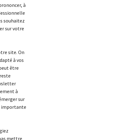
prononcer, à
ofessionnelle
us souhaitez
er sur votre
tre site. On
adapté à vos
 peut être
reste
wsletter
èrement à
’émerger sur
ne importante
égiez
 pas mettre