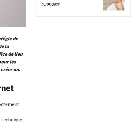
04/08/2026
atégie de
de la
fice de lieu
pour les
 créer un.
rnet
rectement
t technique,