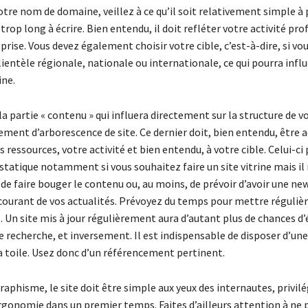
tre nom de domaine, veillez à ce qu’il soit relativement simple à 
 trop long à écrire. Bien entendu, il doit refléter votre activité pr
prise. Vous devez également choisir votre cible, c’est-à-dire, si vo
ientèle régionale, nationale ou internationale, ce qui pourra influ
ne.
la partie « contenu » qui influera directement sur la structure de vo
ment d’arborescence de site. Ce dernier doit, bien entendu, être 
os ressources, votre activité et bien entendu, à votre cible. Celui-ci
tatique notamment si vous souhaitez faire un site vitrine mais il 
 de faire bouger le contenu ou, au moins, de prévoir d’avoir une ne
 courant de vos actualités. Prévoyez du temps pour mettre réguli
e. Un site mis à jour régulièrement aura d’autant plus de chances d
e recherche, et inversement. Il est indispensable de disposer d’u
 la toile. Usez donc d’un référencement pertinent.
raphisme, le site doit être simple aux yeux des internautes, privil
rgonomie dans un premier temps. Faites d’ailleurs attention à ne