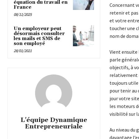
équation du travail en
Concernant vo
France
retenir et pas
08/11/2025
et votre entre
toucher une cl
Un employeur peut
désormais consulter
nom de domai
les mails et SMS de
son employé
28/01/2021
Vient ensuite 
parle générale
objectifs, à v
relativement s
toujours utile
pour tenir au
jour votre sit
les moteurs d
visibilité sur
L'équipe Dynamique
Entrepreneuriale
Au niveau du g
davantage l’e