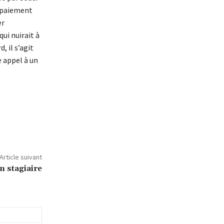
e paiement
er
qui nuirait à
, il s’agit
e appel à un
Article suivant
n stagiaire