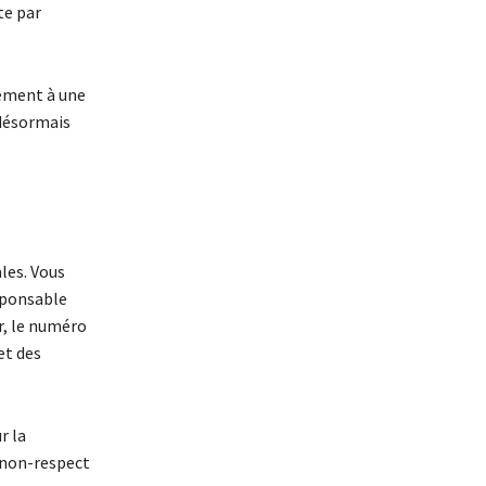
te par
uement à une
 désormais
les. Vous
esponsable
r, le numéro
et des
r la
 non-respect