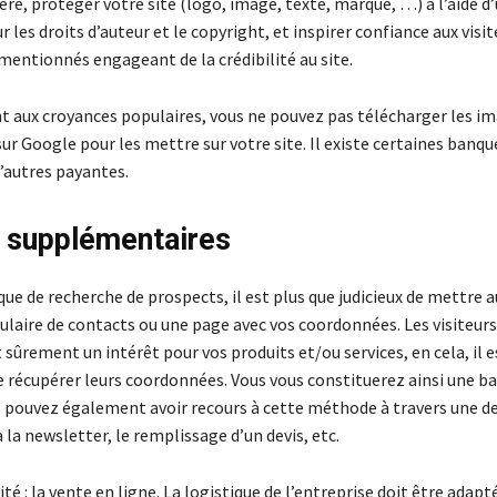
ère, protéger votre site (logo, image, texte, marque, …) à l’aide d
 les droits d’auteur et le copyright, et inspirer confiance aux visit
mentionnés engageant de la crédibilité au site.
 aux croyances populaires, vous ne pouvez pas télécharger les i
ur Google pour les mettre sur votre site. Il existe certaines banq
’autres payantes.
 supplémentaires
ue de recherche de prospects, il est plus que judicieux de mettre 
ulaire de contacts ou une page avec vos coordonnées. Les visiteurs
sûrement un intérêt pour vos produits et/ou services, en cela, il e
e récupérer leurs coordonnées. Vous vous constituerez ainsi une ba
 pouvez également avoir recours à cette méthode à travers une 
à la newsletter, le remplissage d’un devis, etc.
ité : la vente en ligne. La logistique de l’entreprise doit être adapt