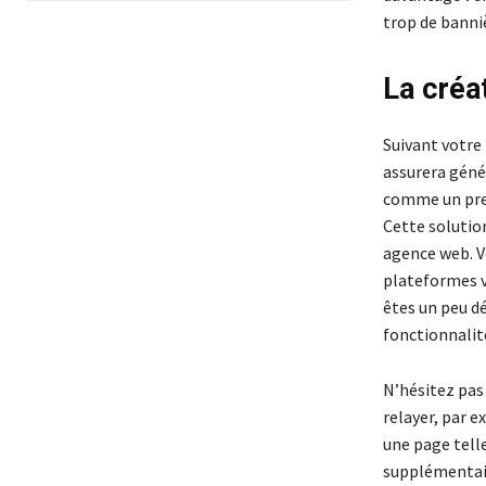
trop de banniè
La créa
Suivant votre
assurera géné
comme un prest
Cette solutio
agence web. V
plateformes v
êtes un peu dé
fonctionnalité
N’hésitez pas
relayer, par e
une page tell
supplémentair