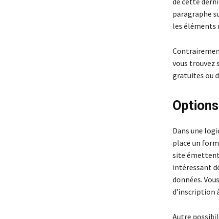
de cette derni
paragraphe sur
les éléments 
Contrairement
vous trouvez s
gratuites ou d
Options
Dans une logiq
place un form
site émettent 
intéressant d
données. Vous
d’inscription 
Autre possibil