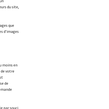
’un
eurs du site,
mages que
ues d’images
au moins en
 de votre
st
se de
demande
ée par souci