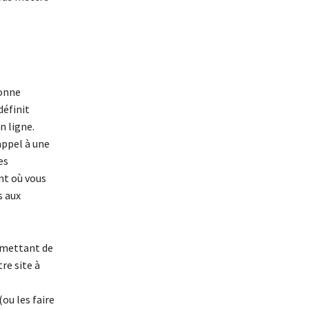
sonne
définit
n ligne.
appel à une
es
nt où vous
s aux
ermettant de
re site à
ou les faire