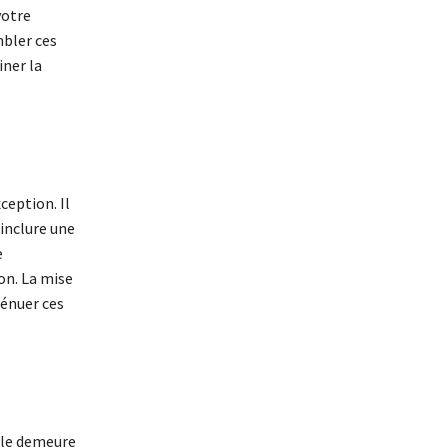
votre
mbler ces
iner la
ception. Il
 inclure une
e
on. La mise
ténuer ces
tale demeure