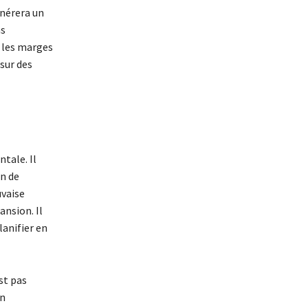
énérera un
ns
, les marges
 sur des
tale. Il
n de
uvaise
ansion. Il
anifier en
st pas
on