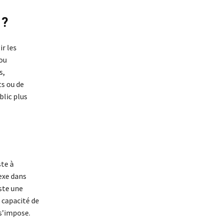
 ?
ir les
 ou
s,
s ou de
blic plus
ste à
exe dans
iste une
 capacité de
s’impose.