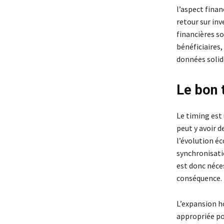
l’aspect finan
retour sur inv
financières so
bénéficiaires,
données solid
Le bon 
Le timing est 
peut y avoir 
l’évolution é
synchronisatio
est donc néce
conséquence.
L’expansion ho
appropriée pou