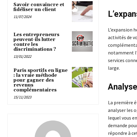
Savoir convaincre et
fidéliser un client
L’expan
11/07/2024
L’expansion ho
Les entrepreneurs
activités de v
peuvent-ils lutter
contre les
complémentair
discriminations ?
notamment l
13/01/2022
services conne
large.
Paris sportifs en ligne
: la vraie méthode
pour gagner des
Analyse
revenus
complémentaires
15/11/2023
La première ét
analyser les 
lequel vous en
demande pour v
répondre à ce