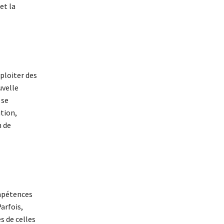
et la
xploiter des
uvelle
 se
tion,
n de
ompétences
arfois,
s de celles