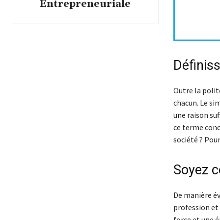
Entrepreneuriale
Définis
Outre la polit
chacun. Le si
une raison suf
ce terme conc
société ? Pour
Soyez co
De manière évi
profession et
force et une 