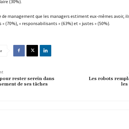
aire (30%).
e de management que les managers estiment eux-mêmes avoir, ils
s » (70%), « responsabilisants » (63%) et « justes » (50%).
er
nt
 pour rester serein dans
Les robots rempl
sement de ses tâches
les