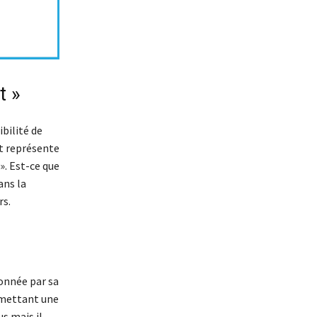
t »
ibilité de
ct représente
». Est-ce que
ans la
rs.
ionnée par sa
nsmettant une
s mais il