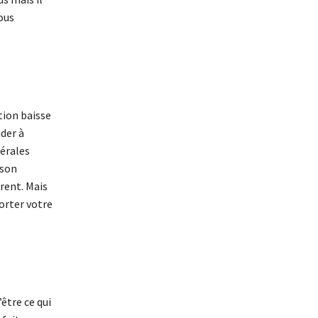
vous
tion baisse
ider à
nérales
 son
rent. Mais
orter votre
être ce qui