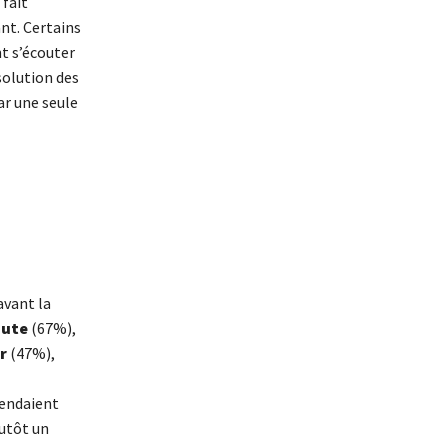
 fait
ant. Certains
nt s’écouter
solution des
ar une seule
avant la
oute
(67%),
er
(47%),
tendaient
lutôt un