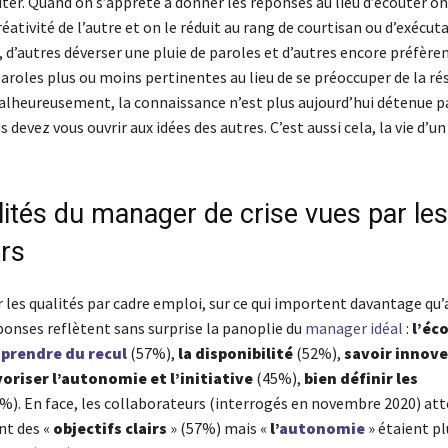
ter. Quand on s’apprête à donner les réponses au lieu d’écouter on
réativité de l’autre et on le réduit au rang de courtisan ou d’exécut
 d’autres déverser une pluie de paroles et d’autres encore préfère
aroles plus ou moins pertinentes au lieu de se préoccuper de la ré
lheureusement, la connaissance n’est plus aujourd’hui détenue p
 devez vous ouvrir aux idées des autres. C’est aussi cela, la vie d’un
lités du manager de crise vues par les
rs
 les qualités par cadre emploi, sur ce qui importent davantage qu’
éponses reflètent sans surprise la panoplie du
manager idéal
:
l’éc
à
prendre du recul
(57%),
la disponibilité
(52%),
savoir innov
voriser l’autonomie et l’initiative
(45%),
bien définir les
%). En face, les collaborateurs (interrogés en novembre 2020) at
nt des «
objectifs clairs
» (57%) mais «
l’
autonomie
» étaient p