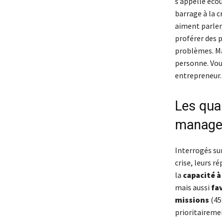
s’appelle écou
barrage à la c
aiment parler,
proférer des p
problèmes. Ma
personne. Vous
entrepreneur.
Les qua
manage
Interrogés sur
crise, leurs r
la
capacité 
mais aussi
fa
missions
(45
prioritaireme