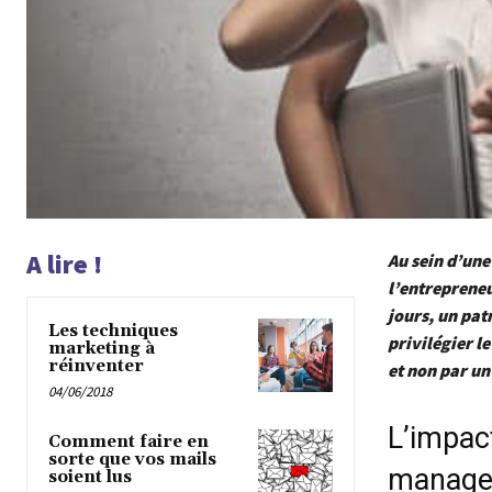
A lire !
Au sein d’une
l’entrepreneu
jours, un pa
Les techniques
privilégier l
marketing à
réinventer
et non par u
04/06/2018
L’impact
Comment faire en
sorte que vos mails
manage
soient lus