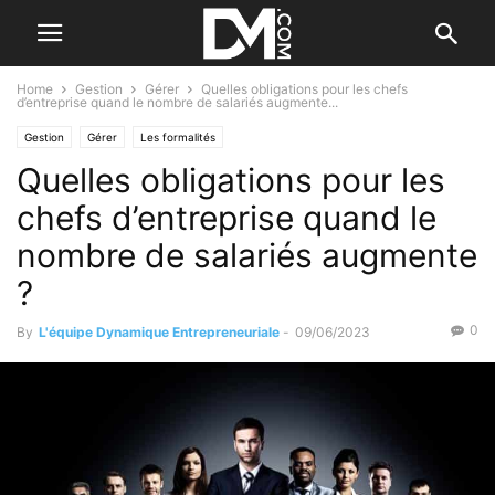
Home
Gestion
Gérer
Quelles obligations pour les chefs
d’entreprise quand le nombre de salariés augmente...
Gestion
Gérer
Les formalités
Quelles obligations pour les
chefs d’entreprise quand le
nombre de salariés augmente
?
0
By
L'équipe Dynamique Entrepreneuriale
-
09/06/2023