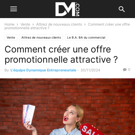
Home
Vente
Attirez de nouveaux clients
Comment créer une offre
promotionnelle attractive ?
Vente
Attirez de nouveaux clients
Le B.A. BA du commercial
Comment créer une offre
promotionnelle attractive ?
0
By
L'équipe Dynamique Entrepreneuriale
-
30/11/2024