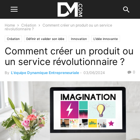
Home
Création
Comment créer un produit ou un service
révolutionnaire ?
Création
Définir et valider son idée
Innovation
L'idée innovante
Comment créer un produit ou
La protection de l’idée / marque / invention
Le B.A. BA de l'idée
Trouver votre idée
un service révolutionnaire ?
0
By
L'équipe Dynamique Entrepreneuriale
-
03/06/2024