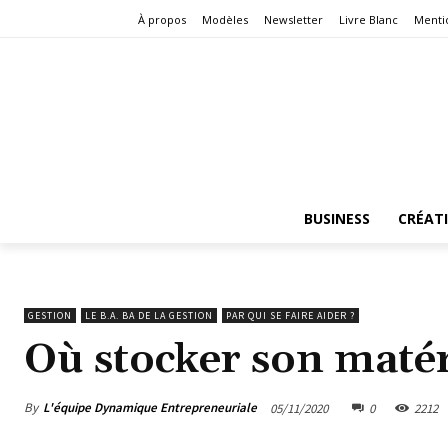
À propos
Modèles
Newsletter
Livre Blanc
Menti
BUSINESS
CRÉAT
GESTION
LE B.A. BA DE LA GESTION
PAR QUI SE FAIRE AIDER ?
Où stocker son matér
By
L'équipe Dynamique Entrepreneuriale
05/11/2020
0
2212