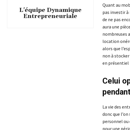
Quant au mobil
L'équipe Dynamique
pas investir à
Entrepreneuriale
de ne pas enco
aura une pièce
nombreuses auj
location onér
alors que l’es
non à stocker 
en présentiel 
Celui op
pendant
La vie des ent
donc que l’on
personnel ou d
pour une péri