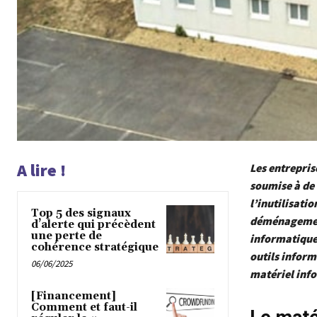
A lire !
Les entrepris
soumise à de 
l’inutilisati
Top 5 des signaux
déménagement
d’alerte qui précèdent
une perte de
informatique
cohérence stratégique
outils inform
06/06/2025
matériel inf
[Financement]
Comment et faut-il