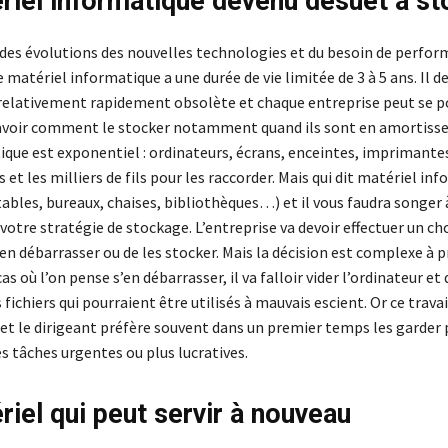
riel informatique devenu désuet à st
es évolutions des nouvelles technologies et du besoin de perfor
e matériel informatique a une durée de vie limitée de 3 à 5 ans. Il d
elativement rapidement obsolète et chaque entreprise peut se po
avoir comment le stocker notamment quand ils sont en amortiss
ique est exponentiel : ordinateurs, écrans, enceintes, imprimantes
s et les milliers de fils pour les raccorder. Mais qui dit matériel in
tables, bureaux, chaises, bibliothèques…) et il vous faudra songer 
votre stratégie de stockage. L’entreprise va devoir effectuer un cho
s’en débarrasser ou de les stocker. Mais la décision est complexe à 
cas où l’on pense s’en débarrasser, il va falloir vider l’ordinateur et
fichiers qui pourraient être utilisés à mauvais escient. Or ce travai
t le dirigeant préfère souvent dans un premier temps les garder 
s tâches urgentes ou plus lucratives.
riel qui peut servir à nouveau