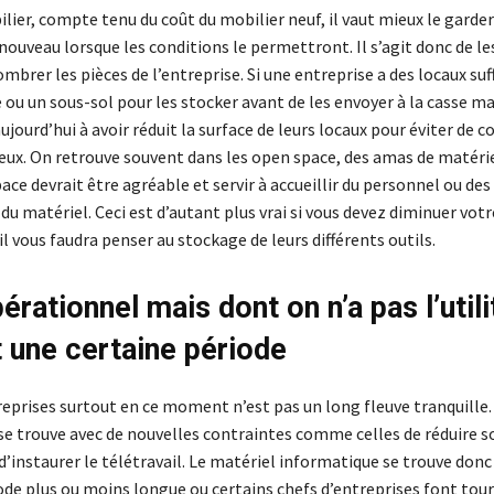
ier, compte tenu du coût du mobilier neuf, il vaut mieux le garder
 nouveau lorsque les conditions le permettront. Il s’agit donc de le
mbrer les pièces de l’entreprise. Si une entreprise a des locaux suff
 ou un sous-sol pour les stocker avant de les envoyer à la casse ma
ourd’hui à avoir réduit la surface de leurs locaux pour éviter de c
eux. On retrouve souvent dans les open space, des amas de matériel
pace devrait être agréable et servir à accueillir du personnel ou des 
du matériel. Ceci est d’autant plus vrai si vous devez diminuer vot
il vous faudra penser au stockage de leurs différents outils.
érationnel mais dont on n’a pas l’utili
 une certaine période
reprises surtout en ce moment n’est pas un long fleuve tranquille. 
 se trouve avec de nouvelles contraintes comme celles de réduire s
’instaurer le télétravail. Le matériel informatique se trouve donc 
ode plus ou moins longue ou certains chefs d’entreprises font tour