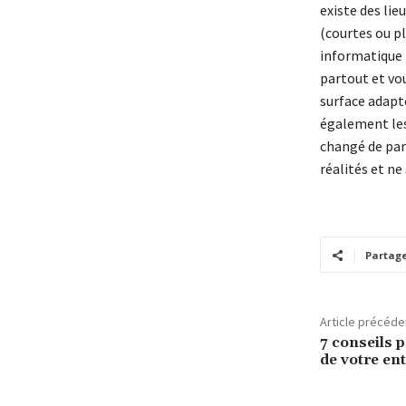
existe des lie
(courtes ou p
informatique r
partout et vo
surface adapté
également les
changé de par
réalités et ne
Partag
Article précéde
7 conseils 
de votre en