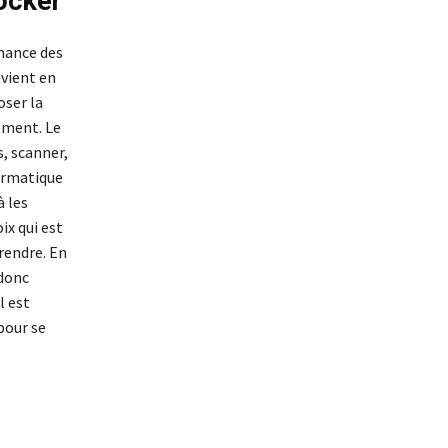
ocker
mance des
evient en
ser la
ement. Le
, scanner,
formatique
à les
ix qui est
prendre. En
 donc
l est
pour se