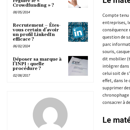
Le maté
réguler le «
Crowdfunding » ?
08/05/2014
Compte tenu d
entreprises, l
Recrutement – Êtes-
conséquence r
vous certain d’avoir
un profil LinkedIn
question de s
efficace ?
parc informat
06/02/2024
souris, casque
dit mobilier (
Déposer sa marque à
l’INPI : quelle
intégrer dans 
procédure ?
celui soit de 
02/08/2017
effet, dans le 
supprimer des 
chronophage e
consacrer à de
Le maté