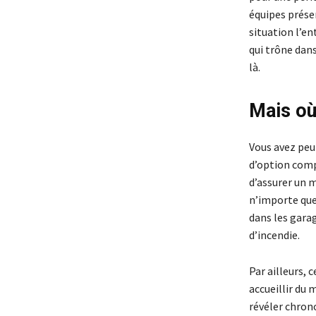
équipes prése
situation l’en
qui trône dans
là.
Mais où
Vous avez peut
d’option compo
d’assurer un m
n’importe quel
dans les gara
d’incendie.
Par ailleurs, 
accueillir du 
révéler chron