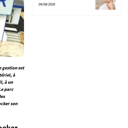
04/08/2026
e gestion est
ériel, à
l, à un
Le parc
des
ocker son