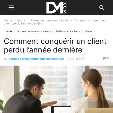
Home
Vente
Attirez de nouveaux clients
Comment conquérir un
client perdu l’année dernière
Vente
Attirez de nouveaux clients
Fidélisez vos clients
Créer
Comment conquérir un client
Le B.A. BA de la stratégie
perdu l’année dernière
0
By
L'équipe Dynamique Entrepreneuriale
-
04/01/2026