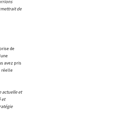
rrions
mettrait de
prise de
d’une
s avez pris
 réelle
 actuelle et
 et
ratégie