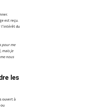
nner.
ge est reçu.
 l’intérêt du
s pour me
, mais je
mme nous
dre les
s ouvert à
 ou