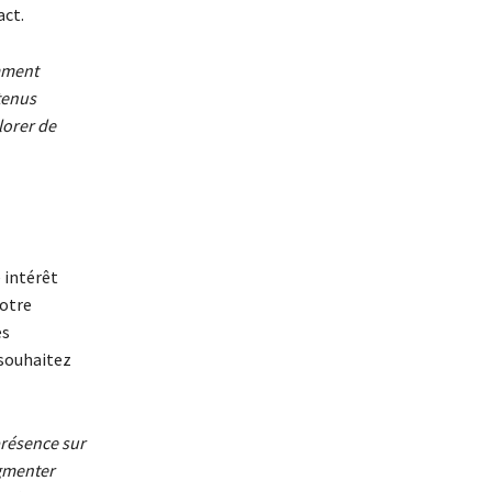
act.
emment
tenus
lorer de
 intérêt
votre
es
 souhaitez
présence sur
ugmenter