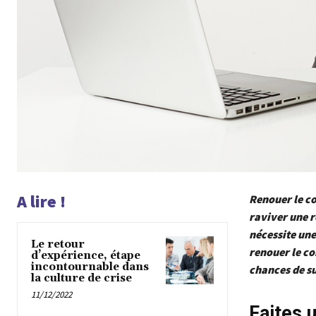
A lire !
Renouer le co
raviver une r
nécessite une
Le retour
renouer le co
d’expérience, étape
incontournable dans
chances de s
la culture de crise
11/12/2022
Faites u