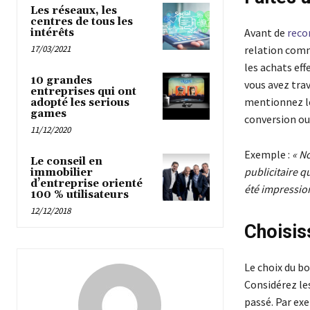
Les réseaux, les
centres de tous les
Avant de
reco
intérêts
17/03/2021
relation comm
les achats eff
10 grandes
vous avez trav
entreprises qui ont
mentionnez les
adopté les serious
games
conversion ou
11/12/2020
Exemple :
« N
Le conseil en
publicitaire 
immobilier
d’entreprise orienté
été impression
100 % utilisateurs
12/12/2018
Choisis
Le choix du b
Considérez les
passé. Par ex