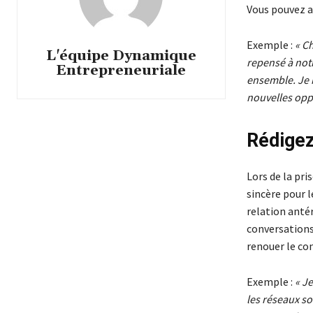
Vous pouvez a
Exemple :
« C
L'équipe Dynamique
repensé à notr
Entrepreneuriale
ensemble. Je 
nouvelles oppo
Rédigez
Lors de la pr
sincère pour l
relation anté
conversations
renouer le co
Exemple :
« J
les réseaux s