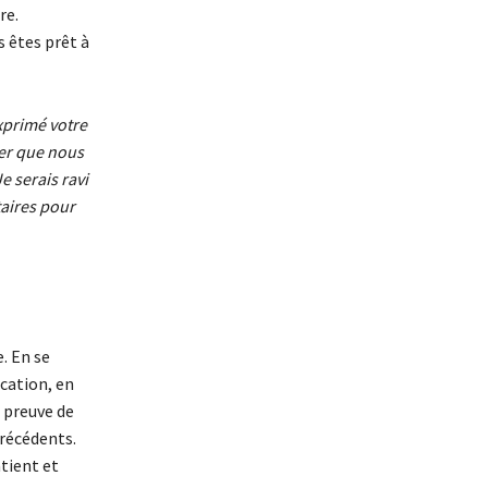
re.
 êtes prêt à
xprimé votre
rer que nous
e serais ravi
aires pour
. En se
cation, en
 preuve de
récédents.
tient et