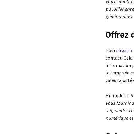
votre nombre 
travailler ens
générer davan
Offrez 
Pour
susciter 
contact. Cela 
information p
le temps de c
valeur ajoutée
Exemple :
« Je
vous fournir 
augmenter l’e
numérique et à