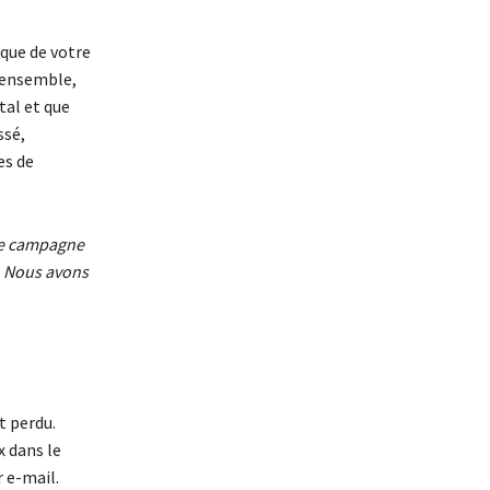
ique de votre
s ensemble,
tal et que
ssé,
es de
une campagne
. Nous avons
t perdu.
x dans le
 e-mail.