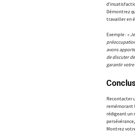
d’insatisfacti
Démontrez que
travailler en 
Exemple :
« J
préoccupation
avons apporté 
de discuter d
garantir votre 
Conclu
Recontacter u
remémorant l’
rédigeant un m
persévérance,
Montrez votre