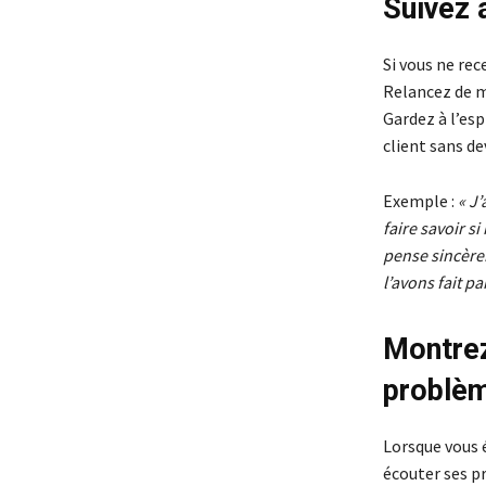
Suivez 
Si vous ne re
Relancez de ma
Gardez à l’esp
client sans dev
Exemple :
« J
faire savoir s
pense sincère
l’avons fait pa
Montrez
problè
Lorsque vous 
écouter ses p