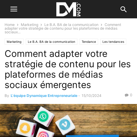
Home
Marketing
Le B.A. BA de la communication
Comment
adapter votre stratégie de contenu pour les plateformes de médias
sociaux...
Marketing
Le B.A. BA de la communication
Tendance
Les tendances
Comment adapter votre
Par les nouvelles tendances
Création
Se former / Se faire accompagner
stratégie de contenu pour les
plateformes de médias
sociaux émergentes
0
By
L'équipe Dynamique Entrepreneuriale
-
15/10/2024