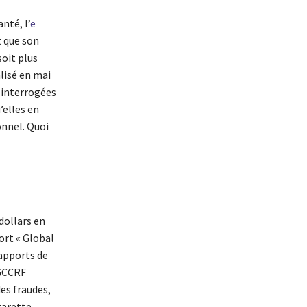
nté, l’
e
t que son
oit plus
lisé en mai
s interrogées
’elles en
onnel. Quoi
dollars en
port « Global
apports de
DGCCRF
es fraudes,
garette