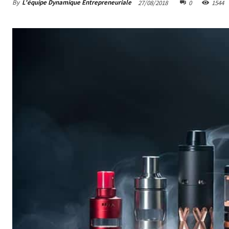
By
L'équipe Dynamique Entrepreneuriale
27/08/2018
0
1544