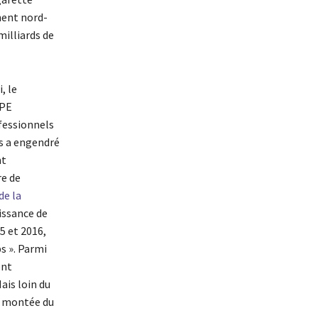
nent nord-
milliards de
, le
APE
fessionnels
ss a engendré
nt
re de
de la
issance de
5 et 2016,
ps ». Parmi
ent
ais loin du
la montée du