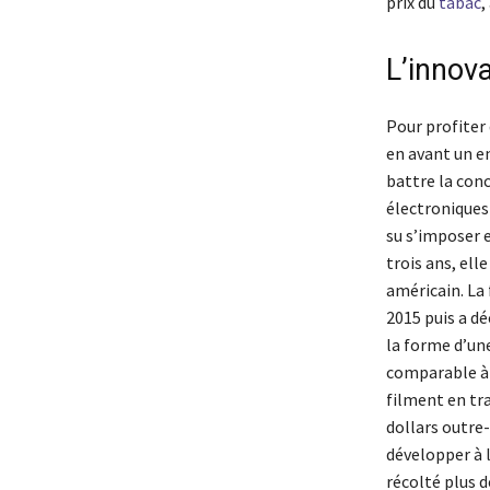
prix du
tabac
,
L’innov
Pour profiter 
en avant un en
battre la con
électroniques 
su s’imposer 
trois ans, ell
américain. La
2015 puis a dé
la forme d’une
comparable à c
filment en tra
dollars outre-
développer à l
récolté plus d