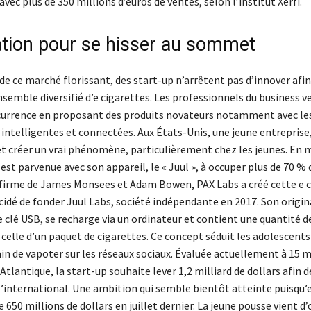
 avec plus de 350 millions d’euros de ventes, selon l’institut Xerfi.
ation pour se hisser au sommet
de ce marché florissant, des start-up n’arrêtent pas d’innover afi
semble diversifié d’e cigarettes. Les professionnels du business v
currence en proposant des produits novateurs notamment avec les
intelligentes et connectées. Aux États-Unis, une jeune entreprise,
et créer un vrai phénomène, particulièrement chez les jeunes. En 
e est parvenue avec son appareil, le « Juul », à occuper plus de 70 
 firme de James Monsees et Adam Bowen, PAX Labs a créé cette e c
cidé de fonder Juul Labs, société indépendante en 2017. Son original
 clé USB, se recharge via un ordinateur et contient une quantité d
elle d’un paquet de cigarettes. Ce concept séduit les adolescents 
in de vapoter sur les réseaux sociaux. Évaluée actuellement à 15 mi
Atlantique, la start-up souhaite lever 1,2 milliard de dollars afin d
’international. Une ambition qui semble bientôt atteinte puisqu’e
e 650 millions de dollars en juillet dernier. La jeune pousse vient d’