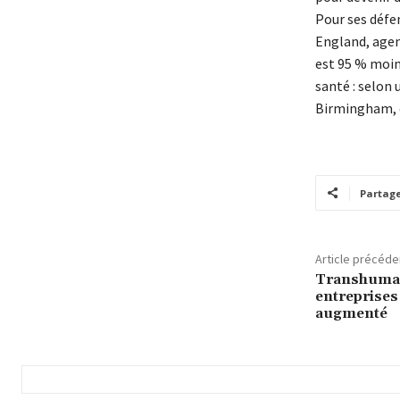
Pour ses défen
England, agen
est 95 % moins
santé : selon
Birmingham, e
Partag
Article précéde
Transhuman
entreprises
augmenté