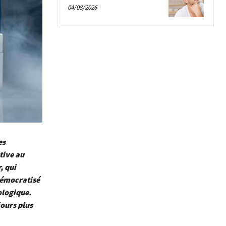
04/08/2026
es
tive au
, qui
 démocratisé
ologique.
jours plus