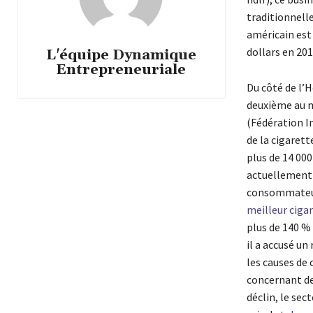
traditionnelle
américain est 
dollars en 201
L'équipe Dynamique
Entrepreneuriale
Du côté de l’H
deuxième au m
(Fédération I
de la cigarett
plus de 14 00
actuellement e
consommateurs
meilleur ciga
plus de 140 %
il a accusé un
les causes de
concernant des
déclin, le sec