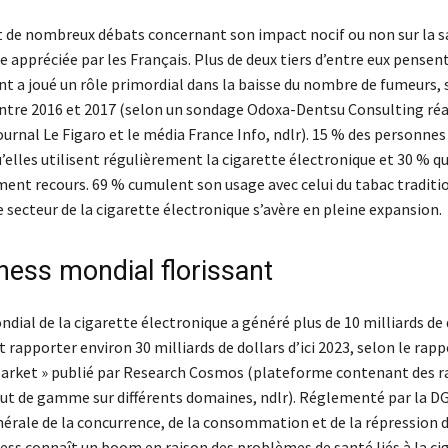
et de nombreux débats concernant son impact nocif ou non sur la sa
e appréciée par les Français. Plus de deux tiers d’entre eux pensen
 a joué un rôle primordial dans la baisse du nombre de fumeurs, s
entre 2016 et 2017 (selon un sondage Odoxa-Dentsu Consulting réa
ournal Le Figaro et le média France Info, ndlr). 15 % des personne
’elles utilisent régulièrement la cigarette électronique et 30 % qu
ment recours. 69 % cumulent son usage avec celui du tabac traditi
 le secteur de la cigarette électronique s’avère en pleine expansion.
ness mondial florissant
ial de la cigarette électronique a généré plus de 10 milliards de 
t rapporter environ 30 milliards de dollars d’ici 2023, selon le rap
arket » publié par Research Cosmos (plateforme contenant des r
ut de gamme sur différents domaines, ndlr). Réglementé par la 
nérale de la concurrence, de la consommation et de la répression d
ness connaît un boom en raison des problèmes de santé liés à la ci