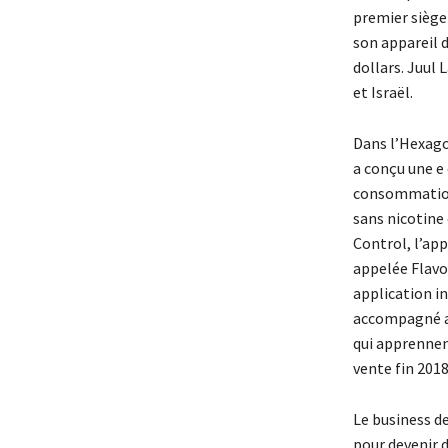
premier siège
son appareil d
dollars. Juul 
et Israël.
Dans l’Hexago
a conçu une e
consommation e
sans nicotine 
Control, l’app
appelée Flavor
application i
accompagné afi
qui apprennen
vente fin 2018
Le business de
pour devenir 