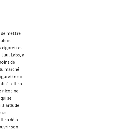
n de mettre
eulent
 cigarettes
 Juul Labs, a
moins de
% du marché
igarette en
ité : elle a
e nicotine
qui se
lliards de
e se
lle a déjà
ouvrir son