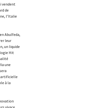
ni vendent
ard de
e, l’Italie
ien Abulfeda,
er leur
n, un liquide
logie Hit
nalité
Via une
sera
rtificielle
le à la
nnovation
rs vivace.