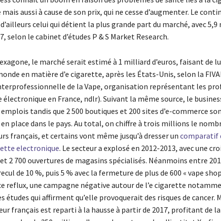
 mais aussi à cause de son prix, qui ne cesse d’augmenter. Le conti
d’ailleurs celui qui détient la plus grande part du marché, avec 5,9 
7, selon le cabinet d’études P & S Market Research.
exagone, le marché serait estimé à 1 milliard d’euros, faisant de lui
onde en matière d’e cigarette, après les États-Unis, selon la FIV
nterprofessionnelle de la Vape, organisation représentant les pro
e électronique en France, ndlr). Suivant la même source, le busine
0 emplois tandis que 2 500 boutiques et 200 sites d’e-commerce so
n place dans le pays. Au total, on chiffre à trois millions le nomb
 français, et certains vont même jusqu’à dresser un
comparatif 
rette electronique
. Le secteur a explosé en 2012-2013, avec une cro
 et 2 700 ouvertures de magasins spécialisés. Néanmoins entre 201
 recul de 10 %, puis 5 % avec la fermeture de plus de 600 « vape sho
 ce reflux, une campagne négative autour de l’e cigarette notamm
 études qui affirment qu’elle provoquerait des risques de cancer. M
teur français est reparti à la hausse à partir de 2017, profitant de 