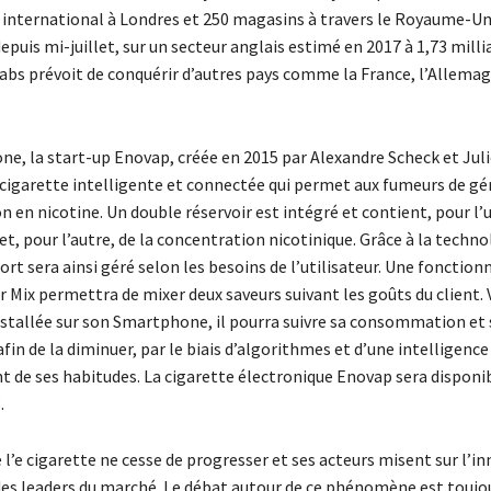
 international à Londres et 250 magasins à travers le Royaume-U
epuis mi-juillet, sur un secteur anglais estimé en 2017 à 1,73 milli
Labs prévoit de conquérir d’autres pays comme la France, l’Allemagn
ne, la start-up Enovap, créée en 2015 par Alexandre Scheck et Jul
 cigarette intelligente et connectée qui permet aux fumeurs de gér
n nicotine. Un double réservoir est intégré et contient, pour l’u
et, pour l’autre, de la concentration nicotinique. Grâce à la techno
ort sera ainsi géré selon les besoins de l’utilisateur. Une fonction
 Mix permettra de mixer deux saveurs suivant les goûts du client. 
nstallée sur son Smartphone, il pourra suivre sa consommation et 
n de la diminuer, par le biais d’algorithmes et d’une intelligence a
t de ses habitudes. La cigarette électronique Enovap sera disponib
.
 l’e cigarette ne cesse de progresser et ses acteurs misent sur l’i
des leaders du marché. Le débat autour de ce phénomène est toujou