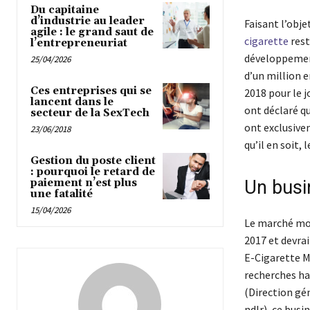
Du capitaine
d’industrie au leader
Faisant l’obj
agile : le grand saut de
cigarette
rest
l’entrepreneuriat
développement
25/04/2026
d’un million 
Ces entreprises qui se
2018 pour le j
lancent dans le
ont déclaré qu
secteur de la SexTech
ont exclusive
23/06/2018
qu’il en soit,
Gestion du poste client
: pourquoi le retard de
paiement n’est plus
Un busi
une fatalité
15/04/2026
Le marché mond
2017 et devrai
E-Cigarette M
recherches ha
(Direction gé
ndlr), ce busi