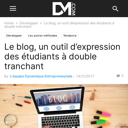
Home
Développer
Le blog, un outil d’expression des étudiants à
double tranchant
Développer
Les autres méthodes
Tendance
Le blog, un outil d’expression
des étudiants à double
tranchant
0
By
L'équipe Dynamique Entrepreneuriale
-
14/12/2017