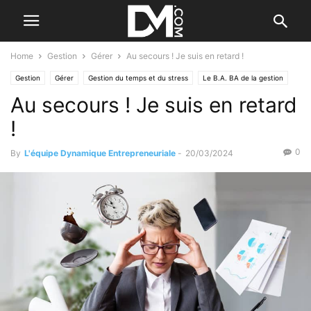
Home
Gestion
Gérer
Au secours ! Je suis en retard !
Gestion
Gérer
Gestion du temps et du stress
Le B.A. BA de la gestion
Au secours ! Je suis en retard
!
0
By
L'équipe Dynamique Entrepreneuriale
-
20/03/2024