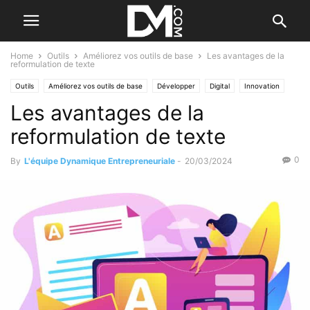
Home
Outils
Améliorez vos outils de base
Les avantages de la
reformulation de texte
Outils
Améliorez vos outils de base
Développer
Digital
Innovation
Les avantages de la
L'idée innovante
Marketing
Le B.A. BA de la communication
Par les outils
reformulation de texte
0
By
L'équipe Dynamique Entrepreneuriale
-
20/03/2024