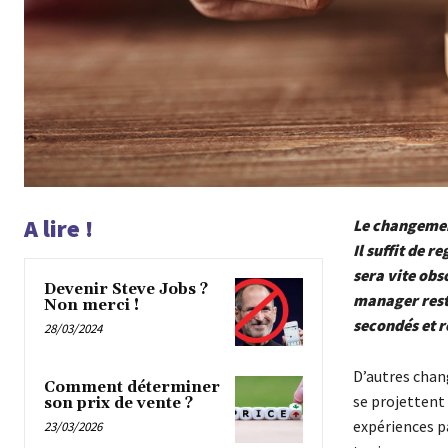
A lire !
Le changement
Il suffit de 
sera vite obs
Devenir Steve Jobs ?
manager reste
Non merci !
secondés et r
28/03/2024
D’autres chan
Comment déterminer
se projettent 
son prix de vente ?
expériences pa
23/03/2026