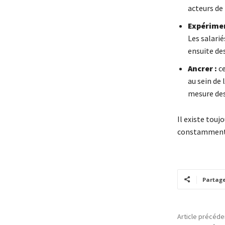
acteurs de 
Expérimen
Les salari
ensuite des
Ancrer :
ce
au sein de 
mesure des
Il existe tou
constamment à
Partag
Article précéde