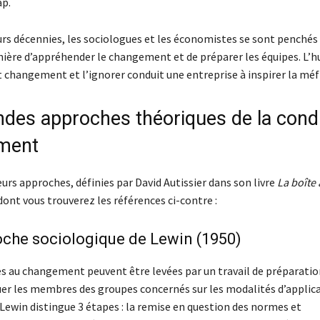
ap.
urs décennies, les sociologues et les économistes se sont penchés 
ière d’appréhender le changement et de préparer les équipes. L’h
t changement et l’ignorer conduit une entreprise à inspirer la méf
ndes approches théoriques de la cond
ment
ieurs approches, définies par David Autissier dans son livre
La boîte 
 dont vous trouverez les références ci-contre :
oche sociologique de Lewin (1950)
es au changement peuvent être levées par un travail de préparati
guer les membres des groupes concernés sur les modalités d’applic
ewin distingue 3 étapes : la remise en question des normes et