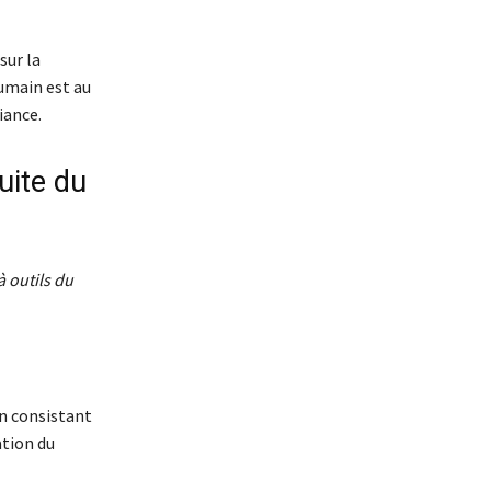
sur la
umain est au
iance.
uite du
à outils du
on consistant
ation du