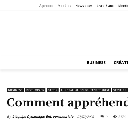
À propos
Modèles
Newsletter
Livre Blanc
Menti
BUSINESS
CRÉAT
BUSINESS
DÉVELOPPER
GÉRER
L’INSTALLATION DE L'ENTREPRISE
VÉRIFIER
Comment appréhende
By
L'équipe Dynamique Entrepreneuriale
07/07/2026
0
3176