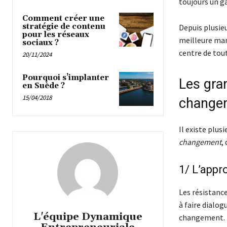
toujours un g
Comment créer une
stratégie de contenu
Depuis plusie
pour les réseaux
meilleure man
sociaux ?
centre de tou
20/11/2024
Pourquoi s’implanter
Les gra
en Suède ?
15/04/2018
change
Il existe plus
changement
,
1/ L’appr
Les résistanc
à faire dialo
L'équipe Dynamique
changement. L