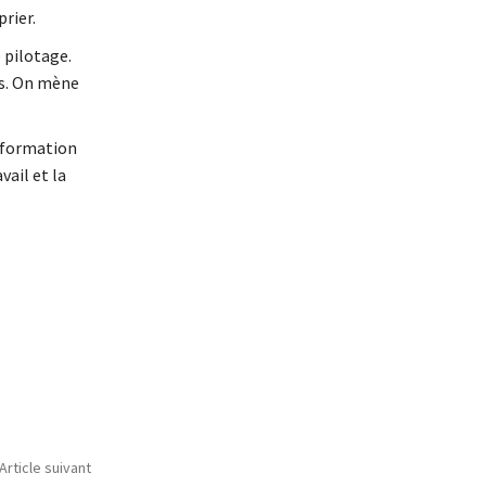
prier.
 pilotage.
fs. On mène
sformation
vail et la
Article suivant