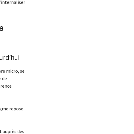
’internaliser
a
urd’hui
e micro, se
r de
érence
igme repose
t auprès des