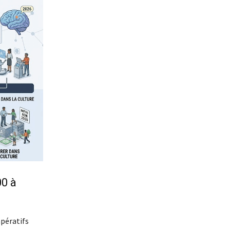
00 à
mpératifs