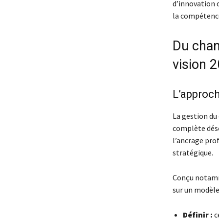
d’innovation 
la compéten
c
Du chan
vision 
L’approch
La gestion d
complète désor
l’ancrage prof
stratégique.
Conçu notamme
sur un modèle
Définir :
c