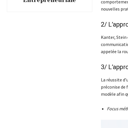
Entrepreneuriale
comportements
nouvelles pra
2/ L’appr
Kanter, Stein
communication
appelée la ro
3/ L’appr
La réussite d
préconise de 
modèle afin q
Focus méth