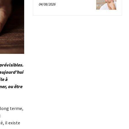
04/08/2026
prévisibles.
 aujourd’hui
le à
er, ou être
 long terme,
x
, il existe