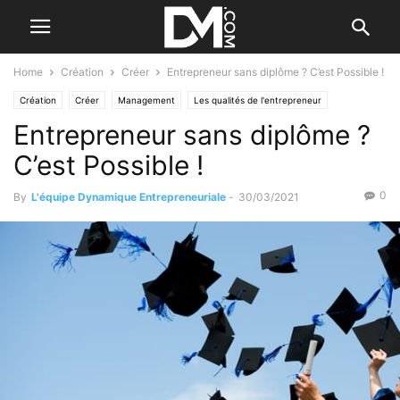
Home
Création
Créer
Entrepreneur sans diplôme ? C’est Possible !
Création
Créer
Management
Les qualités de l'entrepreneur
Entrepreneur sans diplôme ?
Personnel
C’est Possible !
0
By
L'équipe Dynamique Entrepreneuriale
-
30/03/2021