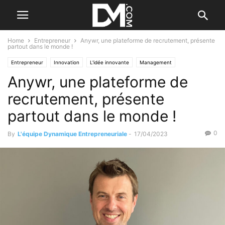
Home
Entrepreneur
Anywr, une plateforme de recrutement, présente
partout dans le monde !
Entrepreneur
Innovation
L'idée innovante
Management
Anywr, une plateforme de
Le B.A. BA des RH
recrutement, présente
partout dans le monde !
0
By
L'équipe Dynamique Entrepreneuriale
-
17/04/2023