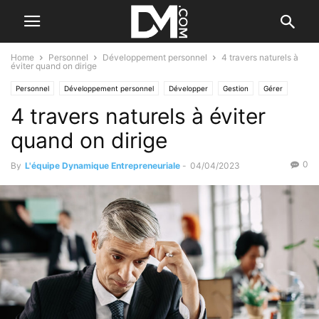
Home
Personnel
Développement personnel
4 travers naturels à
éviter quand on dirige
Personnel
Développement personnel
Développer
Gestion
Gérer
4 travers naturels à éviter
Management
quand on dirige
0
By
L'équipe Dynamique Entrepreneuriale
-
04/04/2023