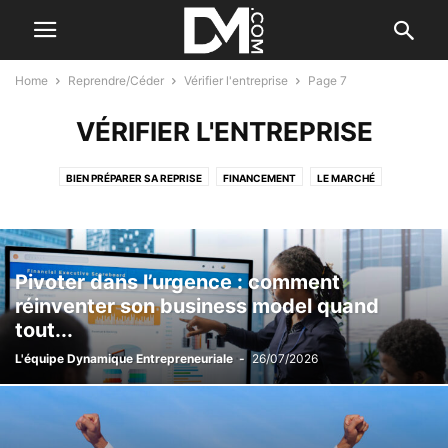
Home
Reprendre/Céder
Vérifier l'entreprise
Page 7
VÉRIFIER L'ENTREPRISE
BIEN PRÉPARER SA REPRISE
FINANCEMENT
LE MARCHÉ
TÉMOIGNAGES
VÉRIFIER L'ENTREPRISE
Pivoter dans l’urgence : comment
réinventer son business model quand
tout...
L'équipe Dynamique Entrepreneuriale
-
26/07/2026