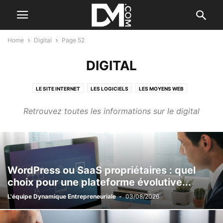
Home
Digital
Page 52
DIGITAL
LE SITE INTERNET
LES LOGICIELS
LES MOYENS WEB
Retrouvez toutes les informations sur le digital
WordPress ou SaaS propriétaires : quel
choix pour une plateforme évolutive...
L'équipe Dynamique Entrepreneuriale
-
03/08/2026