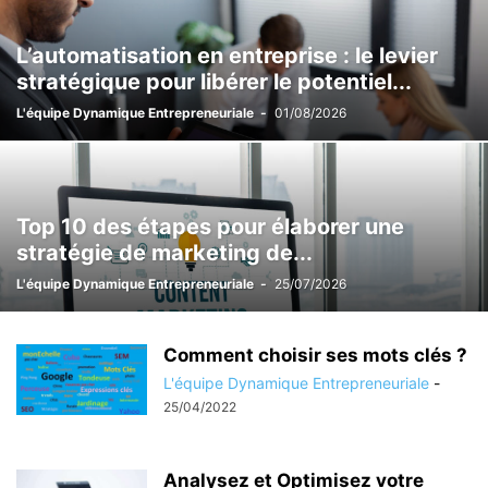
L’automatisation en entreprise : le levier
stratégique pour libérer le potentiel...
L'équipe Dynamique Entrepreneuriale
-
01/08/2026
Top 10 des étapes pour élaborer une
stratégie de marketing de...
L'équipe Dynamique Entrepreneuriale
-
25/07/2026
Comment choisir ses mots clés ?
L'équipe Dynamique Entrepreneuriale
-
25/04/2022
Analysez et Optimisez votre