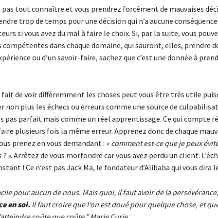
t pas tout connaître et vous prendrez forcément de mauvaises déci
endre trop de temps pour une décision qui n’a aucune conséquence
eurs si vous avez du mal à faire le choix. Si, par la suite, vous pouv
 compétentes dans chaque domaine, qui sauront, elles, prendre de
expérience ou d’un
savoir-faire
, sachez que c’est une donnée à pren
le fait de voir différemment les choses peut vous être très utile puis
er non plus les échecs ou erreurs comme une source de culpabilisa
es pas parfait mais comme un réel apprentissage. Ce qui compte 
 faire plusieurs fois la même erreur. Apprenez donc de chaque mauv
vous prenez en vous demandant :
« comment est-ce que je peux évite
 ? »
. Arrêtez de vous morfondre car vous avez perdu un client. L’éch
stant ! Ce n’est pas Jack Ma, le fondateur d’Alibaba qui vous dira l
facile pour aucun de nous. Mais quoi, il faut avoir de la persévérance
ce en soi.
Il faut croire que l’on est doué pour quelque chose, et que
 l’atteindre coûte que coûte.” Marie Curie