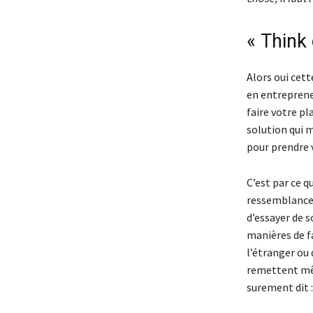
« Think 
Alors oui cett
en entreprene
faire votre pl
solution qui 
pour prendre 
C’est par ce q
ressemblance 
d’essayer de so
manières de fa
l’étranger ou 
remettent mê
surement dit 