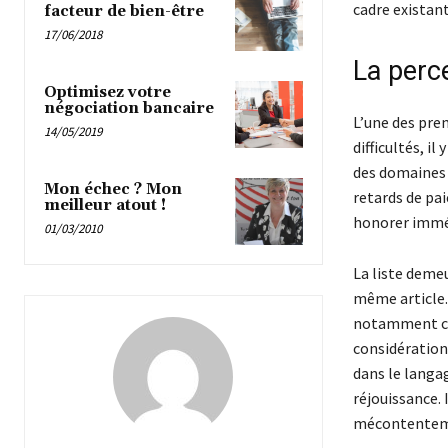
cadre existant
facteur de bien-être
17/06/2018
La perce
Optimisez votre
négociation bancaire
L’une des pre
14/05/2019
difficultés, i
des domaines d
Mon échec ? Mon
retards de pa
meilleur atout !
honorer immé
01/03/2010
La liste demeur
même article. 
notamment car
considération
dans le langag
réjouissance. 
mécontenteme