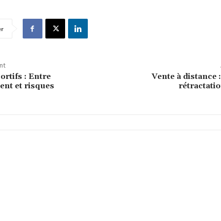
er
nt
ortifs : Entre
Vente à distance :
ent et risques
rétractatio