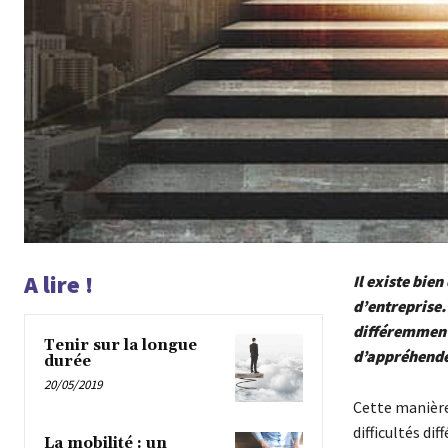
A lire !
Il existe bien
d’entreprise. 
différemment
Tenir sur la longue
d’appréhender
durée
20/05/2019
Cette manière
difficultés di
La mobilité : un