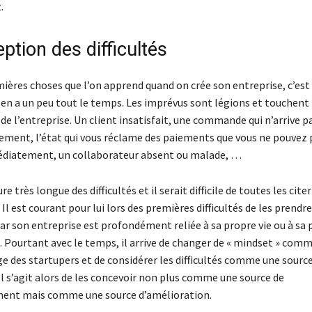
.
ption des difficultés
mières choses que l’on apprend quand on crée son entreprise, c’est
l y en a un peu tout le temps. Les imprévus sont légions et touchen
e l’entreprise. Un client insatisfait, une commande qui n’arrive pa
iement
, l’état qui vous réclame des paiements que vous ne pouvez 
diatement, un collaborateur absent ou malade, …
e très longue des difficultés et il serait difficile de toutes les cite
Il est courant pour lui lors des premières difficultés de les prendr
 son entreprise est profondément reliée à sa propre vie ou à sa 
. Pourtant avec le temps, il arrive de changer de « mindset » comm
e des startupers et de considérer les difficultés comme une sourc
Il s’agit alors de les concevoir non plus comme une source de
nt mais comme une source d’amélioration.