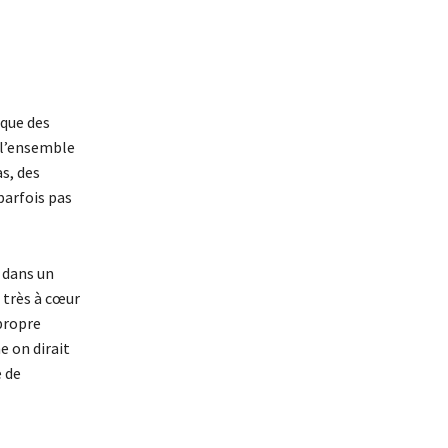
 que des
t l’ensemble
s, des
parfois pas
r dans un
e très à cœur
propre
e on dirait
e de