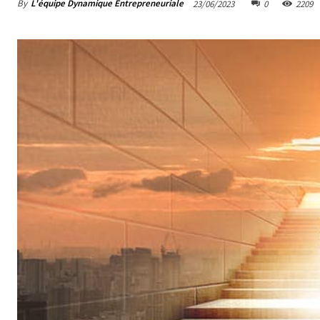
By
L'équipe Dynamique Entrepreneuriale
23/06/2023
0
2209