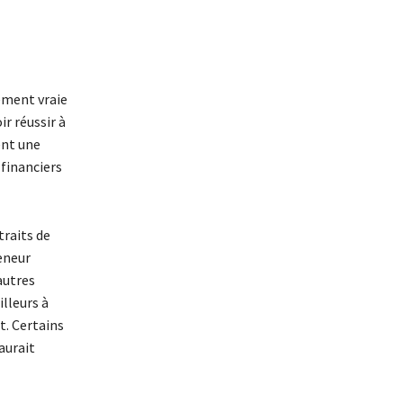
rement vraie
r réussir à
ent une
financiers
traits de
eneur
’autres
illeurs à
t. Certains
aurait