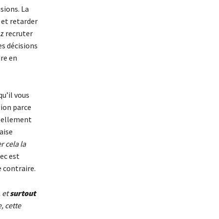
sions. La
 et retarder
ez recruter
s décisions
dre en
qu’il vous
tion parce
réellement
aise
r cela la
ec est
e contraire.
, et
surtout
, cette