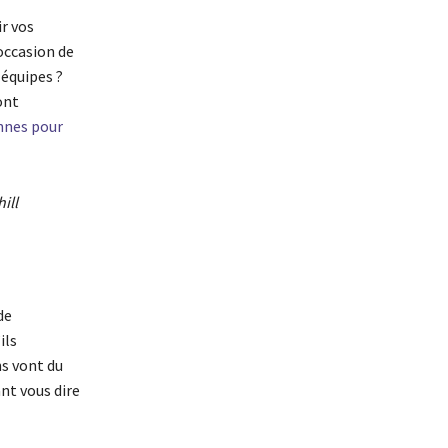
r vos
’occasion de
équipes ?
ont
nnes pour
ill
de
ils
ns vont du
ant vous dire