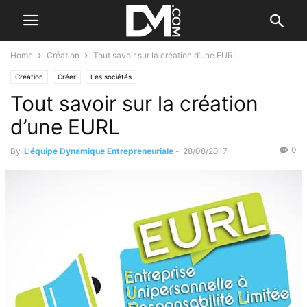
Home
Création
Tout savoir sur la création d’une EURL
Création
Créer
Les sociétés
Tout savoir sur la création
d’une EURL
0
By
L'équipe Dynamique Entrepreneuriale
-
28/08/2017