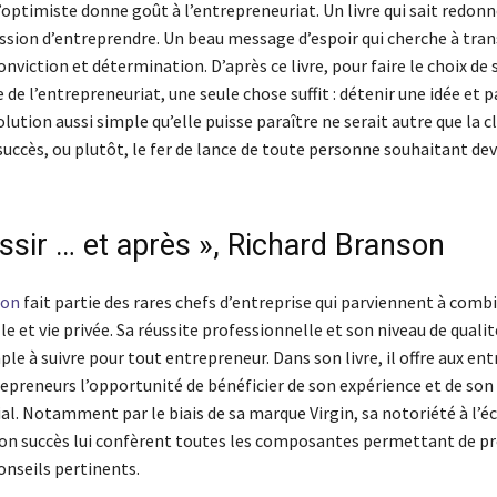
optimiste donne goût à l’entrepreneuriat. Un livre qui sait redonn
assion d’entreprendre. Un beau message d’espoir qui cherche à tra
nviction et détermination. D’après ce livre, pour faire le choix de 
de l’entrepreneuriat, une seule chose suffit : détenir une idée et p
olution aussi simple qu’elle puisse paraître ne serait autre que la c
succès, ou plutôt, le fer de lance de toute personne souhaitant dev
ssir … et après », Richard Branson
son
fait partie des rares chefs d’entreprise qui parviennent à combi
e et vie privée. Sa réussite professionnelle et son niveau de qualit
ple à suivre pour tout entrepreneur. Dans son livre, il offre aux en
repreneurs l’opportunité de bénéficier de son expérience et de son
l. Notamment par le biais de sa marque Virgin, sa notoriété à l’é
on succès lui confèrent toutes les composantes permettant de pr
onseils pertinents.