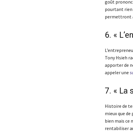
goût prononcé 
pourtant rien 
permettront à
6. « L’e
L’entrepreneu
Tony Hsieh rac
apporter de n
appeler une
s
7. « La
Histoire de te
mieux que de p
bien mais ce 
rentabiliser a