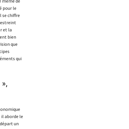
ée même de
é pour le
 se chiffre
restreint
r et la
ent bien
vision que
cipes
éléments qui
 »,
économique
 il aborde le
 départ un