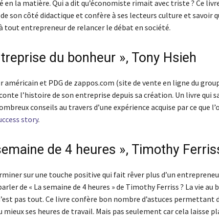
en la matière. Qui a dit qu’économiste rimait avec triste ? Ce livr
de son côté didactique et confère à ses lecteurs culture et savoir q
 tout entrepreneur de relancer le débat en société.
ntreprise du bonheur », Tony Hsieh
r américain et PDG de zappos.com (site de vente en ligne du gro
onte l’histoire de son entreprise depuis sa création. Un livre qui s
ombreux conseils au travers d’une expérience acquise par ce que l’
uccess story
.
 semaine de 4 heures », Timothy Ferris
rminer sur une touche positive qui fait rêver plus d’un entrepreneu
arler de « La semaine de 4 heures » de Timothy Ferriss ? La vie au b
n’est pas tout. Ce livre confère bon nombre d’astuces permettant 
u mieux ses heures de travail. Mais pas seulement car cela laisse pl