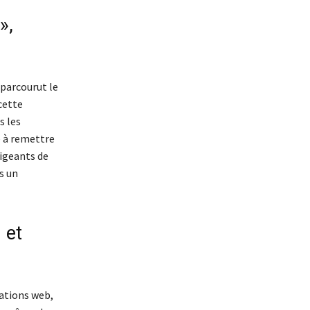
»,
 parcourut le
 cette
s les
te à remettre
rigeants de
s un
 et
cations web,