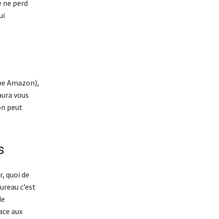
e ne perd
ui
upe Amazon),
aura vous
on peut
s
r, quoi de
ureau c’est
de
ace aux