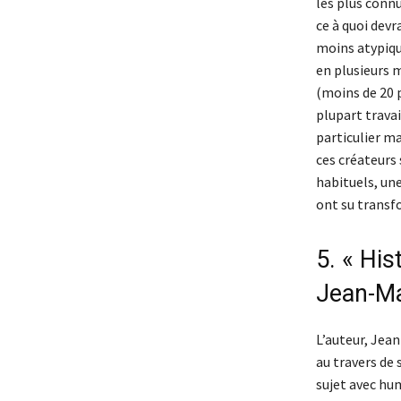
les plus conn
ce à quoi devr
moins atypique
en plusieurs m
(moins de 20 p
plupart trava
particulier mai
ces créateurs 
habituels, une
ont su transf
5. « His
Jean-Ma
L’auteur, Jea
au travers de 
sujet avec hu