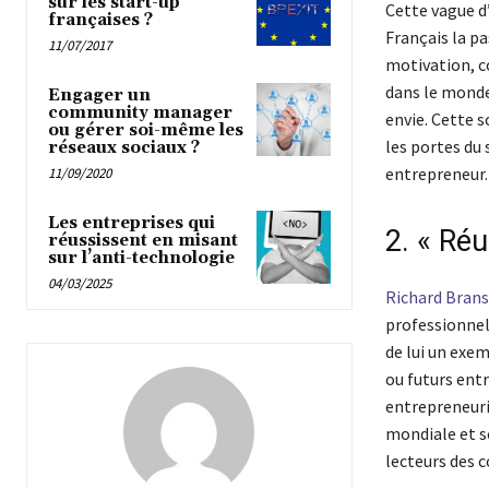
sur les start-up
Cette vague d’
françaises ?
Français la p
11/07/2017
motivation, co
dans le monde 
Engager un
community manager
envie. Cette s
ou gérer soi-même les
les portes du 
réseaux sociaux ?
entrepreneur.
11/09/2020
Les entreprises qui
2. « Réu
réussissent en misant
sur l’anti-technologie
04/03/2025
Richard Bran
professionnell
de lui un exem
ou futurs ent
entrepreneuria
mondiale et s
lecteurs des c