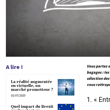
A lire !
Vous partez e
bagages : les
sélection des
La réalité augmentée
vous rattrape
ou virtuelle, un
marché prometteur ?
01/07/2020
1. « Ent
Quel impact du Brexit