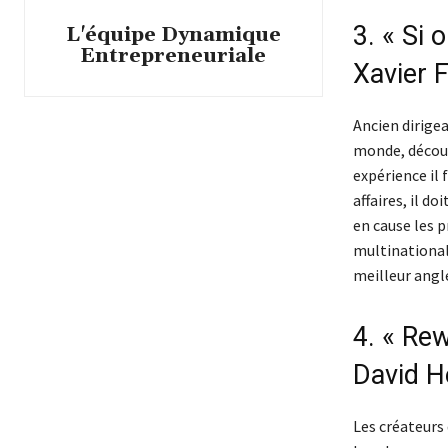
3. « Si 
L'équipe Dynamique
Entrepreneuriale
Xavier 
Ancien dirigea
monde, décou
expérience il f
affaires, il d
en cause les p
multinational
meilleur angle
4. « Rew
David H
Les créateurs 