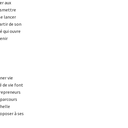
er aux
nsmettre
se lancer
artir de son
lé qui ouvre
enir
ner vie
é de vie font
trepreneurs
 parcours
chelle
oposer à ses