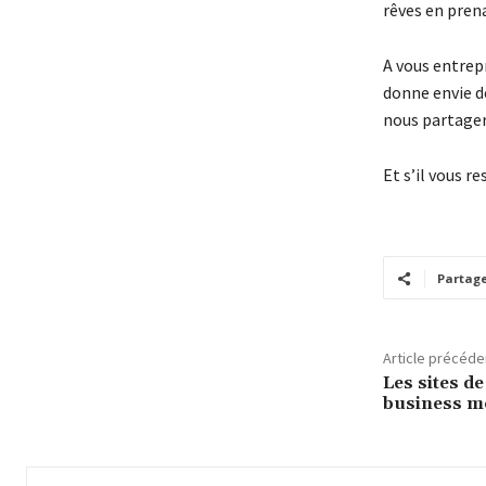
rêves en pren
A vous entrepr
donne envie de
nous partager
Et s’il vous r
Partag
Article précéde
Les sites de
business mo