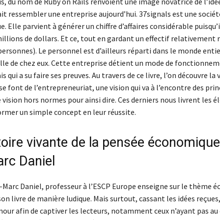
us, du nom de Ruby on Rails renvoient une image novatrice de l’id
ait ressembler une entreprise aujourd’hui. 37signals est une sociét
. Elle parvient à générer un chiffre d’affaires considérable puisqu’il
illions de dollars. Et ce, tout en gardant un effectif relativement 
ersonnes). Le personnel est d’ailleurs réparti dans le monde entie
ille de chez eux. Cette entreprise détient un mode de fonctionnem
s qui a su faire ses preuves. Au travers de ce livre, l’on découvre la 
se font de l’entrepreneuriat, une vision qui va à l’encontre des prin
 vision hors normes pour ainsi dire. Ces derniers nous livrent les 
ormer un simple concept en leur réussite.
toire vivante de la pensée économique
rc Daniel
n-Marc Daniel, professeur à l’ESCP Europe enseigne sur le thème 
son livre de manière ludique. Mais surtout, cassant les idées reçues,
mour afin de captiver les lecteurs, notamment ceux n’ayant pas au