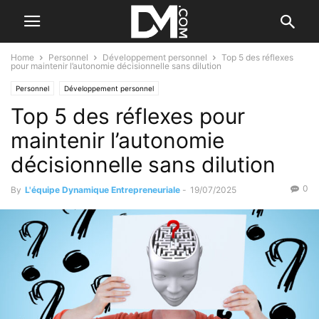
Home
Personnel
Développement personnel
Top 5 des réflexes
pour maintenir l’autonomie décisionnelle sans dilution
Personnel
Développement personnel
Top 5 des réflexes pour
maintenir l’autonomie
décisionnelle sans dilution
0
By
L'équipe Dynamique Entrepreneuriale
-
19/07/2025