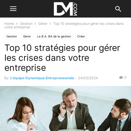
Home
Gestion
Gérer
Top 10 stratégies pour gérer les crises dans
votre entreprise
Gestion
Gérer
Le B.A. BA de la gestion
Créer
Top 10 stratégies pour gérer
Le B.A. BA de la stratégie
Les difficultés
les crises dans votre
entreprise
0
By
L'équipe Dynamique Entrepreneuriale
-
24/05/2024