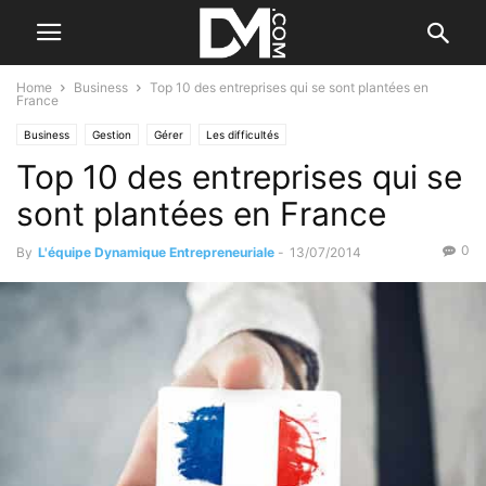
Home
Business
Top 10 des entreprises qui se sont plantées en
France
Business
Gestion
Gérer
Les difficultés
Top 10 des entreprises qui se
sont plantées en France
0
By
L'équipe Dynamique Entrepreneuriale
-
13/07/2014