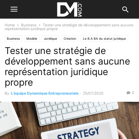
Home
Business
Tester une stratégie de développement sans aucune
représentation juridique propre
Business
Modèle
Juridique
Création
Le B.A BA du statut juridique
Tester une stratégie de
Créer
Le B.A. BA de la stratégie
développement sans aucune
représentation juridique
propre
0
By
L'équipe Dynamique Entrepreneuriale
-
25/07/2025