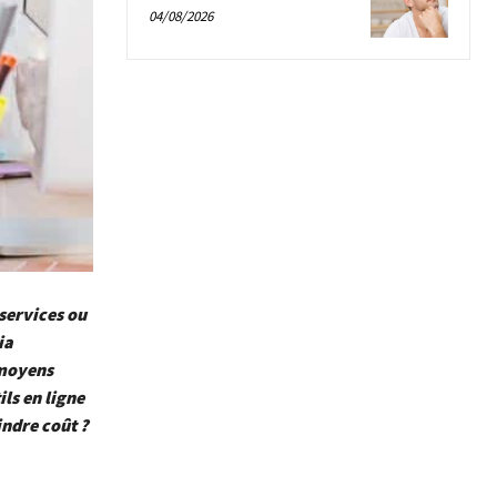
04/08/2026
 services ou
ia
 moyens
ils en ligne
ndre coût ?