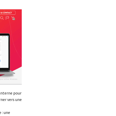
 interne pour
rner vers une
 : une