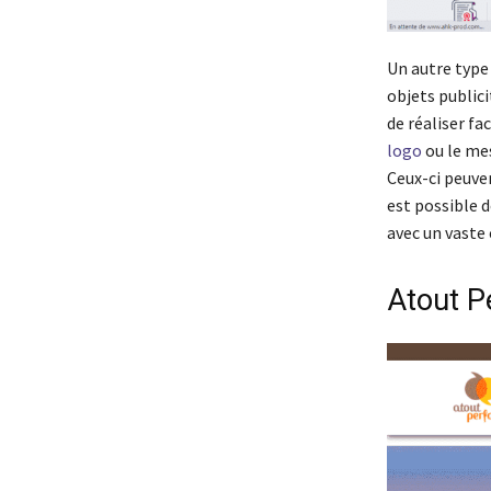
Un autre type
objets public
de réaliser f
logo
ou le mes
Ceux-ci peuven
est possible d
avec un vaste
Atout P