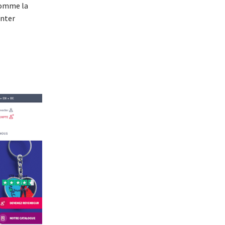
 comme la
enter