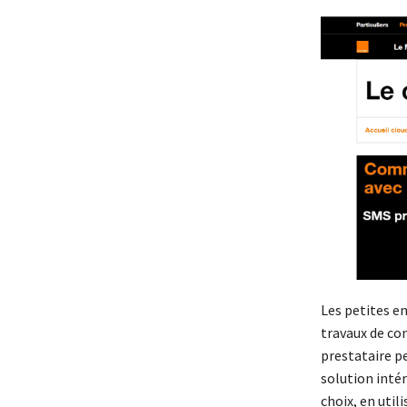
Les petites en
travaux de co
prestataire p
solution inté
choix, en util