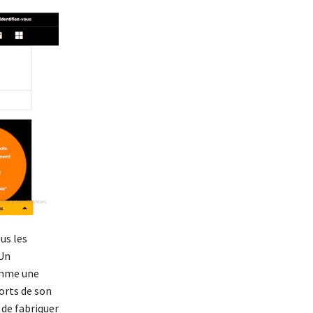
us les
 Un
omme une
orts de son
 de fabriquer