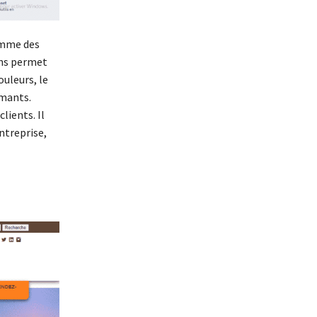
amme des
ons permet
uleurs, le
rmants.
lients. Il
ntreprise,