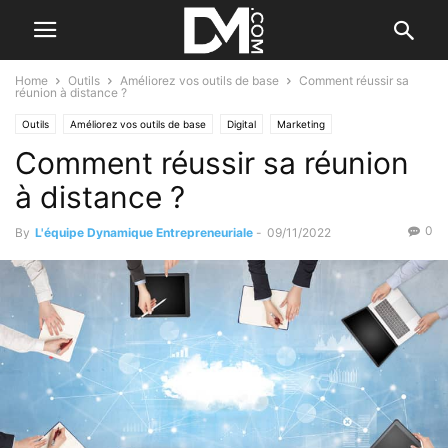
Home
Outils
Améliorez vos outils de base
Comment réussir sa
réunion à distance ?
Outils
Améliorez vos outils de base
Digital
Marketing
Comment réussir sa réunion
Le B.A. BA de la communication
à distance ?
0
By
L'équipe Dynamique Entrepreneuriale
-
09/11/2022